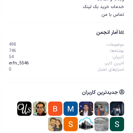
خدمات خرید بک لینک
تماس با من
آمار انجمن
موضوعات
498
نوشته‌ها
746
کاربران
54
آخرین کاربر
erfn_5546
امتیازهای اعتبار
0
جدیدترین کاربران