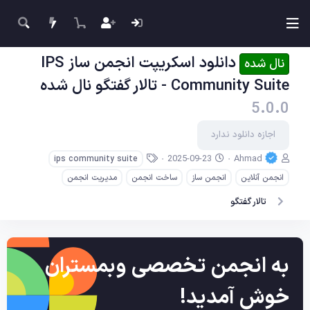
دانلود اسکریپت انجمن ساز IPS
نال شده
Community Suite - تالار گفتگو نال شده
5.0.0
اجازه دانلود ندارد
ن
ت
ب
2025-09-23
Ahmad
ips community suite
و
ا
ر
انجمن آنلاین
انجمن ساز
ساخت انجمن
مدیریت انجمن
ی
ر
چ
س
ی
س
تالار گفتگو
ن
خ
ب‌
د
ا
ه
ه
ی
ا
ج
به انجمن تخصصی وبمستران
ا
د
خوش آمدید!