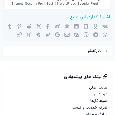
iThemes Security Pro | Best #1 WordPress Security Plugin
اشتراک‌گذاری این منبع
وی‌کی
اوکی (OK)
بلاگر
لینکدین
دیاسپورا
ویبو
X (توئیتر)
فیسبوک
ردیت
پینترست
mblr
واتساپ
تلگرام
وایبر
اسکایپ
ایمیل
گوگل
یاهو
اِورنُت
زینگ
پیوند
تالار گفتگو
لینک های پیشنهادی
سایت اصلی
درباره من
نمونه کارها
تعرفه خدمات و قیمت
وبلاگ و مقالات