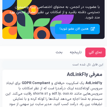
با عضویت در انجمن، به محتوای اختصاصی ویژه وبمستران
دسترسی داشته باشید و از امکانات بی نظیر اعضای انجمن بهره
مند شوید.
همین الان عضو شوید!
نمای کلی
تاریخچه
بحث
این فایل نال شده است
معرفی AdLinkFly
AdLinkFly
یک اسکریپت حرفه‌ای و
GDPR Compliant
برای ایجاد
سرویس کوتاه‌کننده لینک درآمدزا است که از نظر امکانات با
سرویس‌هایی مانند adf.ly، ouo.io و shorte.st رقابت می‌کند. این
سیستم به شما اجازه می‌دهد لینک‌ها را کوتاه کرده و با نمایش
تبلیغات بین راه، درآمد کسب کنید. مدیر سایت نیز سهمی از سود