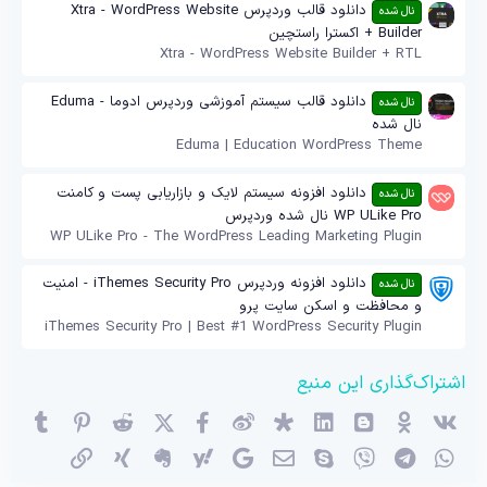
دانلود قالب وردپرس Xtra - WordPress Website
نال شده
Builder + اکسترا راستچین
Xtra - WordPress Website Builder + RTL
دانلود قالب سیستم آموزشی وردپرس ادوما - Eduma
نال شده
نال شده
Eduma | Education WordPress Theme
دانلود افزونه سیستم لایک و بازاریابی پست و کامنت
نال شده
WP ULike Pro نال شده وردپرس
WP ULike Pro - The WordPress Leading Marketing Plugin
دانلود افزونه وردپرس iThemes Security Pro - امنیت
نال شده
و محافظت و اسکن سایت پرو
iThemes Security Pro | Best #1 WordPress Security Plugin
اشتراک‌گذاری این منبع
وی‌کی
اوکی (OK)
بلاگر
لینکدین
دیاسپورا
ویبو
X (توئیتر)
فیسبوک
ردیت
پینترست
mblr
واتساپ
تلگرام
وایبر
اسکایپ
ایمیل
گوگل
یاهو
اِورنُت
زینگ
پیوند