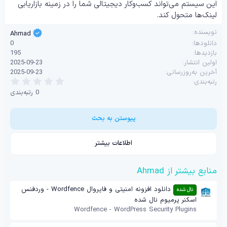
این سیستم می‌تواند کسب‌وکار دیجیتالی شما را در زمینه بازاریابی
لینک‌ها متحول کند.
نویسنده
Ahmad
دانلودها
0
بازدیدها
195
اولین انتشار
2025-09-23
آخرین به‌روزرسانی
2025-09-23
0
رتبه‌بندی
.
0 رتبه‌بندی
0
0
س
ت
پیوستن به بحث
ا
ر
ه
اطلاعات بیشتر
منابع بیشتر از Ahmad
دانلود افزونه امنیتی و فایروال Wordfence - وردفنس
نال شده
اسکنر پرمیوم نال شده
Wordfence - WordPress Security Plugins