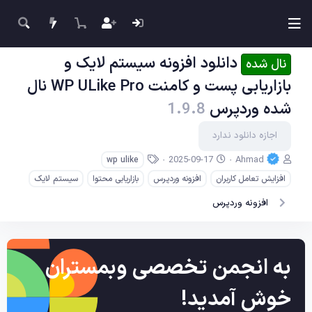
دانلود افزونه سیستم لایک و
نال شده
بازاریابی پست و کامنت WP ULike Pro نال
شده وردپرس
1.9.8
اجازه دانلود ندارد
ن
ت
ب
2025-09-17
Ahmad
wp ulike
و
ا
ر
افزایش تعامل کاربران
افزونه وردپرس
بازاریابی محتوا
سیستم لایک
ی
ر
چ
س
ی
س
افزونه وردپرس
ن
خ
ب‌
د
ا
ه
ه
ی
ا
ج
به انجمن تخصصی وبمستران
ا
د
خوش آمدید!