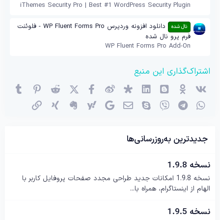
iThemes Security Pro | Best #1 WordPress Security Plugin
دانلود افزونه وردپرس WP Fluent Forms Pro - فلوئنت
نال شده
فرم پرو نال شده
WP Fluent Forms Pro Add-On
اشتراک‌گذاری این منبع
وی‌کی
اوکی (OK)
بلاگر
لینکدین
دیاسپورا
ویبو
X (توئیتر)
فیسبوک
ردیت
پینترست
mblr
واتساپ
تلگرام
وایبر
اسکایپ
ایمیل
گوگل
یاهو
اِورنُت
زینگ
پیوند
جدیدترین به‌روزرسانی‌ها
نسخه 1.9.8
نسخه 1.9.8 امکانات جدید طراحی مجدد صفحات پروفایل کاربر با
الهام از اینستاگرام، همراه با...
نسخه 1.9.5