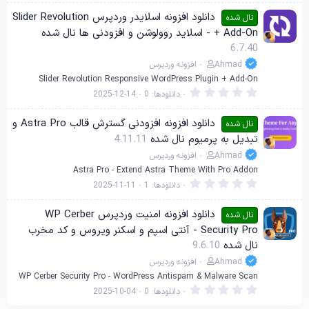
0
0
دانلود افزونه اسلایدر وردپرس Slider Revolution
نال شده
س
+ Add-On - اسلاید روولوشن و افزودنی ها نال شده
ت
ا
6.7.40
ر
ه
Ahmad
افزونه وردپرس
Slider Revolution Responsive WordPress Plugin + Add-On
0
دانلودها
0
2025-12-14
.
0
0
دانلود افزونه افزودنی گسترش قالب Astra Pro و
نال شده
س
تبدیل به پرمیوم نال شده
4.11.11
ت
ا
Ahmad
افزونه وردپرس
ر
ه
Astra Pro - Extend Astra Theme With Pro Addon
0
دانلودها
1
2025-11-11
.
0
0
دانلود افزونه امنیت وردپرس WP Cerber
نال شده
س
Security Pro - آنتی اسپم و اسکنر ویروس و کد مخرب
ت
ا
نال شده
9.6.10
ر
ه
Ahmad
افزونه وردپرس
WP Cerber Security Pro - WordPress Antispam & Malware Scan
0
دانلودها
0
2025-10-04
.
0