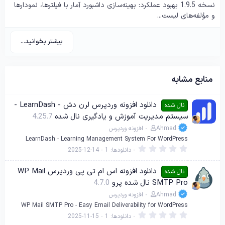
نسخه 1.9.5 بهبود عملکرد: بهینه‌سازی داشبورد آمار با فیلترها، نمودارها
و مؤلفه‌های لیست...
بیشتر بخوانید...
منابع مشابه
دانلود افزونه وردپرس لرن دش - LearnDash -
نال شده
سیستم مدیریت آموزش و یادگیری نال شده
4.25.7
Ahmad
افزونه وردپرس
LearnDash - Learning Management System For WordPress
0
دانلودها
1
2025-12-14
.
0
0
دانلود افزونه اس ام تی پی وردپرس WP Mail
نال شده
س
SMTP Pro نال شده پرو
4.7.0
ت
ا
Ahmad
افزونه وردپرس
ر
ه
WP Mail SMTP Pro - Easy Email Deliverability for WordPress
0
دانلودها
1
2025-11-15
.