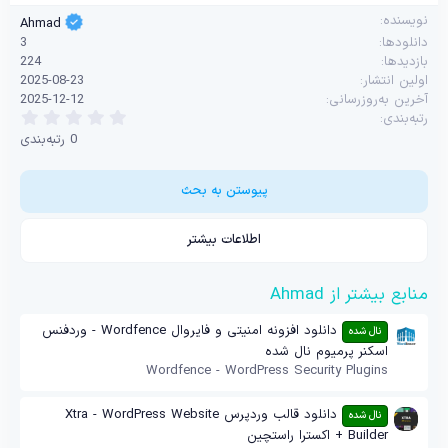
نویسنده
Ahmad
دانلودها
3
بازدیدها
224
اولین انتشار
2025-08-23
آخرین به‌روزرسانی
2025-12-12
0
رتبه‌بندی
.
0 رتبه‌بندی
0
0
س
ت
پیوستن به بحث
ا
ر
ه
اطلاعات بیشتر
منابع بیشتر از Ahmad
دانلود افزونه امنیتی و فایروال Wordfence - وردفنس
نال شده
اسکنر پرمیوم نال شده
Wordfence - WordPress Security Plugins
دانلود قالب وردپرس Xtra - WordPress Website
نال شده
Builder + اکسترا راستچین