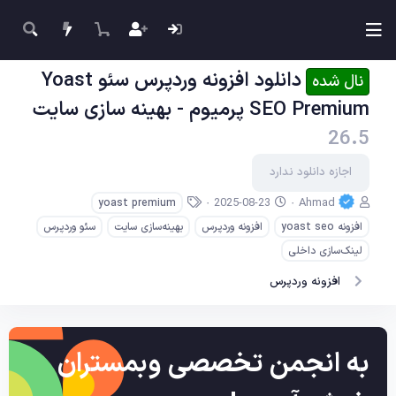
دانلود افزونه وردپرس سئو Yoast
نال شده
SEO Premium پرمیوم - بهینه سازی سایت
26.5
اجازه دانلود ندارد
ن
ت
ب
2025-08-23
Ahmad
yoast premium
و
ا
ر
افزونه yoast seo
افزونه وردپرس
بهینه‌سازی سایت
سئو وردپرس
ی
ر
چ
س
ی
س
لینک‌سازی داخلی
ن
خ
ب‌
افزونه وردپرس
د
ا
ه
ه
ی
ا
ج
ا
د
به انجمن تخصصی وبمستران