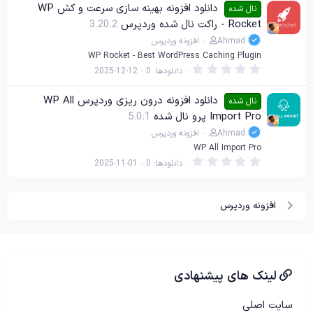
0
دانلود افزونه بهینه سازی سرعت و کش WP
نال شده
س
Rocket - راکت نال شده وردپرس
3.20.2
ت
ا
Ahmad
افزونه وردپرس
ر
ه
WP Rocket - Best WordPress Caching Plugin
0
دانلودها
0
2025-12-12
.
0
0
دانلود افزونه درون ریزی وردپرس WP All
نال شده
س
Import Pro پرو نال شده
5.0.1
ت
ا
Ahmad
افزونه وردپرس
ر
ه
WP All Import Pro
0
دانلودها
0
2025-11-01
.
0
0
س
افزونه وردپرس
ت
ا
ر
ه
لینک های پیشنهادی
سایت اصلی