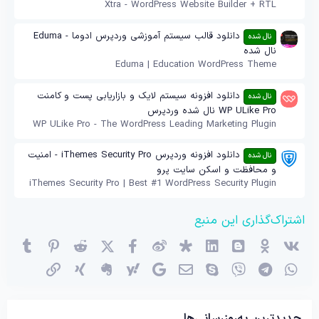
Xtra - WordPress Website Builder + RTL
دانلود قالب سیستم آموزشی وردپرس ادوما - Eduma
نال شده
نال شده
Eduma | Education WordPress Theme
دانلود افزونه سیستم لایک و بازاریابی پست و کامنت
نال شده
WP ULike Pro نال شده وردپرس
WP ULike Pro - The WordPress Leading Marketing Plugin
دانلود افزونه وردپرس iThemes Security Pro - امنیت
نال شده
و محافظت و اسکن سایت پرو
iThemes Security Pro | Best #1 WordPress Security Plugin
اشتراک‌گذاری این منبع
وی‌کی
اوکی (OK)
بلاگر
لینکدین
دیاسپورا
ویبو
X (توئیتر)
فیسبوک
ردیت
پینترست
mblr
واتساپ
تلگرام
وایبر
اسکایپ
ایمیل
گوگل
یاهو
اِورنُت
زینگ
پیوند
جدیدترین به‌روزرسانی‌ها