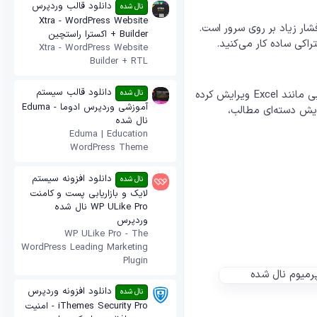
دانلود قالب وردپرس
نال شده
Xtra - WordPress Website
ار زیاد بر روی سرور است.
Builder + اکسترا راستچین
اکی ساده کار می‌کنید.
Xtra - WordPress Website
Builder + RTL
دانلود قالب سیستم
این افزونه نه تنها برای خروجی‌گیری استفاده می‌شود، بلکه داده‌های خروجی را می‌توانید در نرم‌افزارهایی مانند Excel ویرایش کرده
نال شده
آموزشی وردپرس ادوما - Eduma
ایش دسته‌ای مطالب،
نال شده
Eduma | Education
WordPress Theme
دانلود افزونه سیستم
نال شده
لایک و بازاریابی پست و کامنت
WP ULike Pro نال شده
وردپرس
WP ULike Pro - The
WordPress Leading Marketing
Plugin
دانلود افزونه وردپرس
نال شده
iThemes Security Pro - امنیت