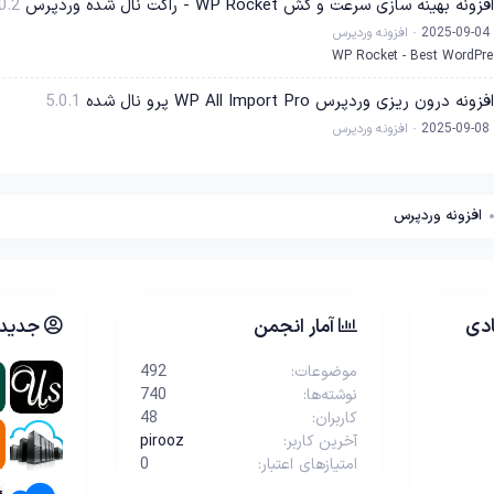
نه بهینه سازی سرعت و کش WP Rocket - راکت نال شده وردپرس
0.2
2025-09-04
افزونه وردپرس
WP Rocket - Best WordPre
ه درون ریزی وردپرس WP All Import Pro پرو نال شده
5.0.1
2025-09-08
افزونه وردپرس
افزونه وردپرس
دی
آمار انجمن
جدیدت
موضوعات
492
نوشته‌ها
740
کاربران
48
آخرین کاربر
pirooz
امتیازهای اعتبار
0