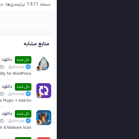
نسخه 1.9.11 نیازمندی‌ها: حداقل نسخه وردپرس: 5.0 حداقل نسخه PHP: 7.4 بهبود: افزودن پشتیبانی...
منابع مشابه
دانلود افزو
نال شده
Ahmad
lity for WordPress
دانلود افزونه اسلاید
نال شده
Ahmad
ss Plugin + Add-On
دانلود افزونه امنیت و
نال شده
Ahmad
am & Malware Scan