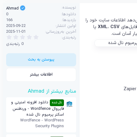
نویسنده
Ahmad
دانلودها
0
ی‌دهد اطلاعات سایت خود را
بازدیدها
166
اولین انتشار
2025-09-22
فایل‌های
CSV
،
XML
یا
آخرین به‌روزرسانی
2025-11-01
0
رتبه‌بندی
.
0 رتبه‌بندی
0
0
س
ت
پیوستن به بحث
ا
ر
ه
اطلاعات بیشتر
منابع بیشتر از Ahmad
دانلود افزونه امنیتی و
نال شده
فایروال Wordfence - وردفنس
اسکنر پرمیوم نال شده
Wordfence - WordPress
Security Plugins