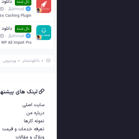
دانلود افزو
نال شده
Ahmad
ss Caching Plugin
دانلود افزون
نال شده
Ahmad
WP All Import Pro
دانلودسنتر
وردپرس
لینک های پیشنها
سایت اصلی
درباره من
نمونه کارها
تعرفه خدمات و قیمت
وبلاگ و مقالات