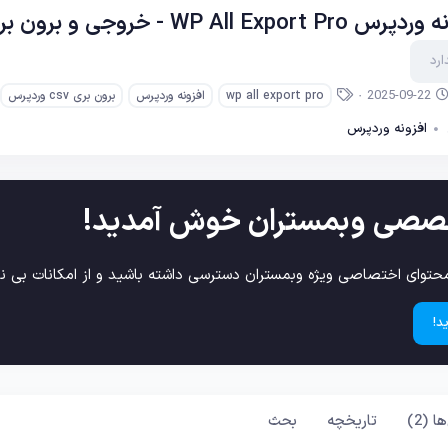
خروجی و برون بری اکسل و CSV پرمیوم نال شده
ارد
ت
ب
2025-09-22
wp all export pro
افزونه وردپرس
برون بری csv وردپرس
ا
ر
ر
افزونه وردپرس
چ
ی
س
خ
ب‌
ا
ه
ی
ا
صصی وبمستران خوش آمدید!
ج
ا
د
حتوای اختصاصی ویژه وبمستران دسترسی داشته باشید و از امکانات بی نظ
د!
ا (2)
تاریخچه
بحث