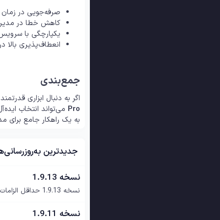
صرفه‌جویی در زمان 
کاهش خطا در مدیریت
یکپارچگی با سرویس‌
انعطاف‌پذیری بالا 
جمع‌بندی
اگر به دنبال ابزاری قدرتم
Pro
می‌تواند انتخاب ایده‌آ
به یک راهکار جامع برای مد
جدیدترین به‌روزرسانی‌ها
نسخه 1.9.13
نسخه 1.9.13 حداقل الزامات سیستم حداقل نسخه وردپرس: 5.0 حداقل نسخه PHP: 7.4 فیکس باگ...
نسخه 1.9.11