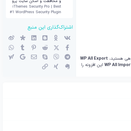
و محافظت و اسکن سایت پرو
iThemes Security Pro | Best
#1 WordPress Security Plugin
اشتراک‌گذاری این منبع
وی‌کی
اوکی (OK)
بلاگر
لینکدین
دیاسپورا
ویبو
X (توئیتر)
فیسبوک
ردیت
پینترست
Tumblr
واتس
تلگرام
وایبر
اسکایپ
ایمیل
گوگل
یاهو
روهی هستید،
WP All Export
WP All Impor
این افزونه را
اِورنُت
زینگ
پیوند