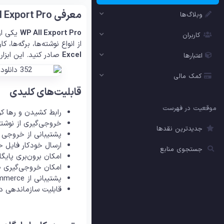
معرفی WP All Export Pro
وبلاگ‌ها
WP All Export Pro
یکی از
کاربران
از انواع نوشته‌ها، برگه‌ه
Excel
صادر کنید. این ابزار با رابط کاربری ساده Drag & Drop
اعتبارها
کمک مالی
قابلیت‌های کلیدی
موقعیت در فهرست
رابط کشیدن و رها کردن (Drag & Drop) برای چینش دلخواه داده‌ه
خروجی‌گیری از نوشته‌
جدیدترین نقدها
پشتیبانی از خروجی XML، CSV و Excel
ارسال خودکار فایل خروجی به Dropbox، Google Drive یا بیش از 
جستجوی منابع
امکان برون‌بری پایگ
امکان خروجی‌گیری ص
پشتیبانی از WooCommerce برای خروجی‌گیری جزئیات محصولات و سفارشات
قابلیت سازماندهی دق