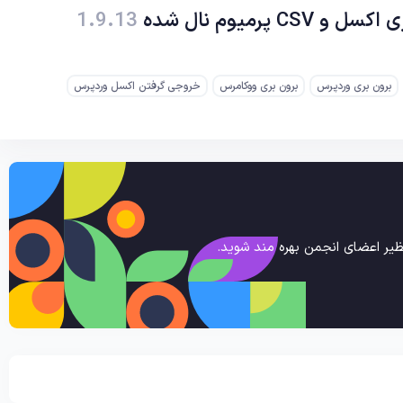
1.9.13
برون بری وردپرس
برون بری ووکامرس
خروجی گرفتن اکسل وردپرس
یر اعضای انجمن بهره مند شوید.