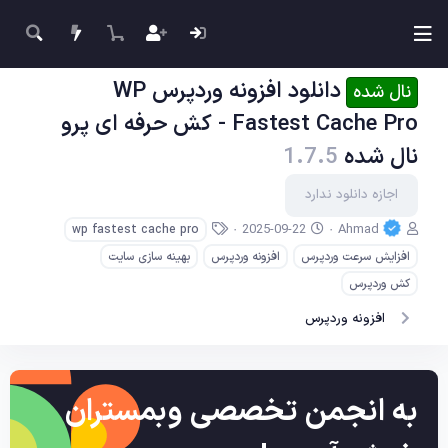
دانلود افزونه وردپرس WP
نال شده
Fastest Cache Pro - کش حرفه ای پرو
نال شده
1.7.5
اجازه دانلود ندارد
ن
ت
ب
2025-09-22
Ahmad
wp fastest cache pro
و
ا
ر
افزایش سرعت وردپرس
افزونه وردپرس
بهینه سازی سایت
ی
ر
چ
س
ی
س
کش وردپرس
ن
خ
ب‌
افزونه وردپرس
د
ا
ه
ه
ی
ا
ج
ا
د
به انجمن تخصصی وبمستران