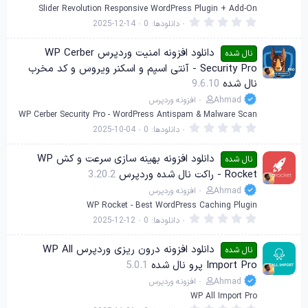
Slider Revolution Responsive WordPress Plugin + Add-On
0
دانلودها
0
2025-12-14
.
0
0
دانلود افزونه امنیت وردپرس WP Cerber
نال شده
س
Security Pro - آنتی اسپم و اسکنر ویروس و کد مخرب
ت
ا
نال شده
9.6.10
ر
ه
Ahmad
افزونه وردپرس
WP Cerber Security Pro - WordPress Antispam & Malware Scan
0
دانلودها
0
2025-10-04
.
0
0
دانلود افزونه بهینه سازی سرعت و کش WP
نال شده
س
Rocket - راکت نال شده وردپرس
3.20.2
ت
ا
Ahmad
افزونه وردپرس
ر
ه
WP Rocket - Best WordPress Caching Plugin
0
دانلودها
0
2025-12-12
.
0
0
دانلود افزونه درون ریزی وردپرس WP All
نال شده
س
Import Pro پرو نال شده
5.0.1
ت
ا
Ahmad
افزونه وردپرس
ر
ه
WP All Import Pro