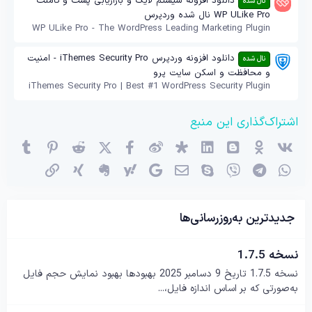
دانلود افزونه سیستم لایک و بازاریابی پست و کامنت
نال شده
WP ULike Pro نال شده وردپرس
WP ULike Pro - The WordPress Leading Marketing Plugin
دانلود افزونه وردپرس iThemes Security Pro - امنیت
نال شده
و محافظت و اسکن سایت پرو
iThemes Security Pro | Best #1 WordPress Security Plugin
اشتراک‌گذاری این منبع
وی‌کی
اوکی (OK)
بلاگر
لینکدین
دیاسپورا
ویبو
X (توئیتر)
فیسبوک
ردیت
پینترست
mblr
واتساپ
تلگرام
وایبر
اسکایپ
ایمیل
گوگل
یاهو
اِورنُت
زینگ
پیوند
جدیدترین به‌روزرسانی‌ها
نسخه 1.7.5
نسخه 1.7.5 تاریخ 9 دسامبر 2025 بهبودها بهبود نمایش حجم فایل
به‌صورتی که بر اساس اندازه فایل،...