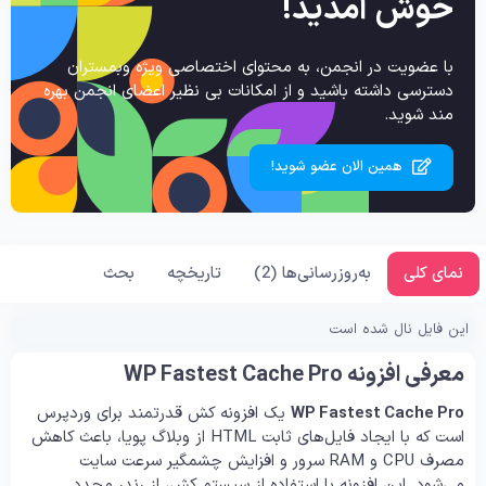
خوش آمدید!
با عضویت در انجمن، به محتوای اختصاصی ویژه وبمستران
دسترسی داشته باشید و از امکانات بی نظیر اعضای انجمن بهره
مند شوید.
همین الان عضو شوید!
نمای کلی
به‌روزرسانی‌ها (2)
تاریخچه
بحث
این فایل نال شده است
معرفی افزونه WP Fastest Cache Pro
WP Fastest Cache Pro
یک افزونه کش قدرتمند برای وردپرس
است که با ایجاد فایل‌های ثابت HTML از وبلاگ پویا، باعث کاهش
مصرف CPU و RAM سرور و افزایش چشمگیر سرعت سایت
می‌شود. این افزونه با استفاده از سیستم کش، از رندر مجدد