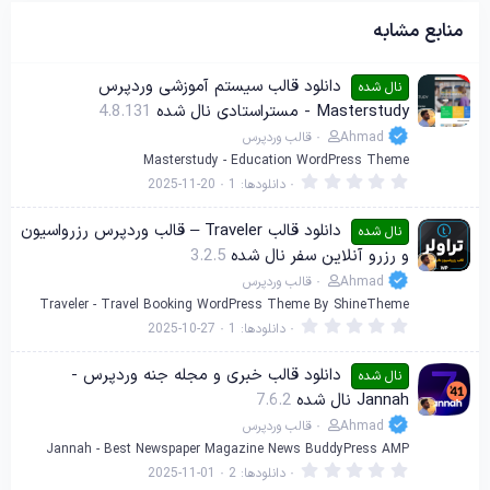
منابع مشابه
دانلود قالب سیستم آموزشی وردپرس
نال شده
Masterstudy - مستراستادی نال شده
4.8.131
Ahmad
قالب وردپرس
Masterstudy - Education WordPress Theme
0
دانلودها
1
2025-11-20
.
0
0
دانلود قالب Traveler – قالب وردپرس رزرواسیون
نال شده
س
و رزرو آنلاین سفر نال شده
3.2.5
ت
ا
Ahmad
قالب وردپرس
ر
ه
Traveler - Travel Booking WordPress Theme By ShineTheme
0
دانلودها
1
2025-10-27
.
0
0
دانلود قالب خبری و مجله جنه وردپرس -
نال شده
س
Jannah نال شده
7.6.2
ت
ا
Ahmad
قالب وردپرس
ر
ه
Jannah - Best Newspaper Magazine News BuddyPress AMP
0
دانلودها
2
2025-11-01
.