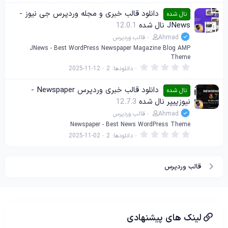
0
0
دانلود قالب خبری و مجله وردپرس جی نیوز -
نال شده
س
JNews نال شده
12.0.1
ت
ا
Ahmad
قالب وردپرس
ر
ه
JNews - Best WordPress Newspaper Magazine Blog AMP
Theme
0
دانلودها
2
2025-11-12
.
0
0
دانلود قالب خبری وردپرس Newspaper -
نال شده
س
نیوزپیپر نال شده
12.7.3
ت
ا
Ahmad
قالب وردپرس
ر
ه
Newspaper - Best News WordPress Theme
0
دانلودها
2
2025-11-02
.
0
0
س
قالب وردپرس
ت
ا
ر
ه
لینک های پیشنهادی