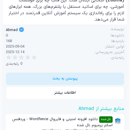
(Eduma)
انتخابی ایده‌آل است. این قالب چه برای مؤسسات
آموزشی، چه برای اساتید مستقل یا پلتفرم‌های بزرگ، همه ابزارهای
لازم را برای راه‌اندازی یک سیستم آموزش آنلاین قدرتمند در اختیار
شما قرار می‌دهد.
نویسنده
Ahmad
دانلودها
0
بازدیدها
168
اولین انتشار
2025-09-04
آخرین به‌روزرسانی
2025-12-14
0
رتبه‌بندی
.
0 رتبه‌بندی
0
0
س
ت
پیوستن به بحث
ا
ر
ه
اطلاعات بیشتر
منابع بیشتر از Ahmad
دانلود افزونه امنیتی و فایروال Wordfence - وردفنس
نال شده
اسکنر پرمیوم نال شده