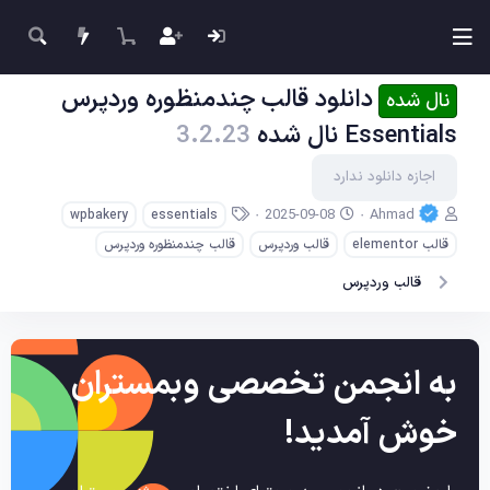
دانلود قالب چندمنظوره وردپرس
نال شده
Essentials نال شده
3.2.23
اجازه دانلود ندارد
ن
ت
ب
2025-09-08
Ahmad
wpbakery
essentials
و
ا
ر
قالب elementor
قالب وردپرس
قالب چندمنظوره وردپرس
ی
ر
چ
س
ی
س
قالب وردپرس
ن
خ
ب‌
د
ا
ه
ه
ی
ا
ج
به انجمن تخصصی وبمستران
ا
د
خوش آمدید!