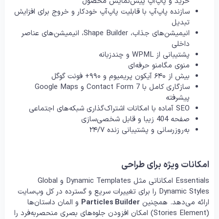
خرید و پاپ‌آپ پیش‌نمایش محصول
سازنده پاپ‌آپ با قابلیت پاپ‌آپ خودکار و خروج برای افزایش
تبدیل
انیمیشن‌های جذاب، Shape Builder، انیمیشن‌های عناصر
داخلی
پشتیبانی از WPML و چندزبانه
منوی مگامنو حرفه‌ای
بیش از ۶۴۰ آیکون پریمیوم و ۹۹۰+ فونت گوگل
سازگاری کامل با Contact Form 7 و Google Maps
پیشرفته
SEO آماده با امکانات اشتراک‌گذاری شبکه‌های اجتماعی
صفحه 404 زیبا و قابل شخصی‌سازی
به‌روزرسانی و پشتیبانی زنده ۲۴/۷
امکانات ویژه برای طراحی
Essentials امکاناتی مثل Dynamic Templates و Global
Dynamic Styles را برای تغییرات سریع و گسترده در کل وب‌سایت
ارائه می‌دهد. همچنین
Particles Builder
و المان داستان‌ها
(Stories Element) امکان افزودن جلوه‌های بصری منحصربه‌فرد را