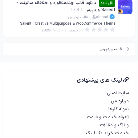
0
دانلود قالب چندمنظوره و خلاقانه سالینت -
نال شده
س
Salient وردپرس
17.4.1
ت
ا
Ahmad
قالب وردپرس
ر
ه
Salient | Creative Multipurpose & WooCommerce Theme
0
دانلودها
0
2025-10-05
.
0
0
س
قالب وردپرس
ت
ا
ر
ه
لینک های پیشنهادی
سایت اصلی
درباره من
نمونه کارها
تعرفه خدمات و قیمت
وبلاگ و مقالات
خدمات خرید بک لینک