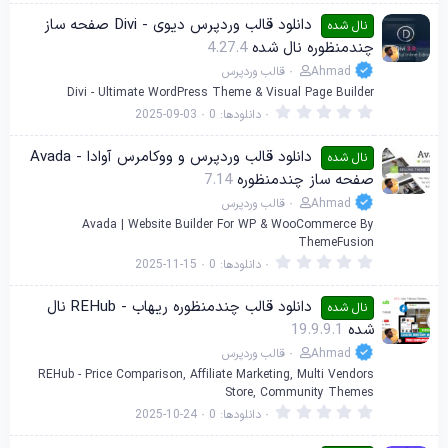
0
0
دانلود قالب وردپرس دیوی - Divi صفحه ساز
نال شده
س
چندمنظوره نال شده
4.27.4
ت
ا
Ahmad
قالب وردپرس
ر
ه
Divi - Ultimate WordPress Theme & Visual Page Builder
0
دانلودها
0
2025-09-03
.
0
0
دانلود قالب وردپرس و ووکامرس آوادا - Avada
نال شده
س
صفحه ساز چندمنظوره
7.14
ت
ا
Ahmad
قالب وردپرس
ر
ه
Avada | Website Builder For WP & WooCommerce By
ThemeFusion
0
دانلودها
0
2025-11-15
.
0
0
دانلود قالب چندمنظوره ریهاب - REHub نال
نال شده
س
شده
19.9.9.1
ت
ا
Ahmad
قالب وردپرس
ر
ه
REHub - Price Comparison, Affiliate Marketing, Multi Vendors
Store, Community Themes
0
دانلودها
0
2025-10-24
.
0