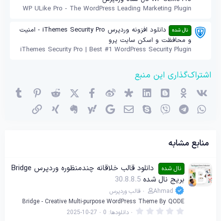
WP ULike Pro - The WordPress Leading Marketing Plugin
دانلود افزونه وردپرس iThemes Security Pro - امنیت
نال شده
و محافظت و اسکن سایت پرو
iThemes Security Pro | Best #1 WordPress Security Plugin
اشتراک‌گذاری این منبع
وی‌کی
اوکی (OK)
بلاگر
لینکدین
دیاسپورا
ویبو
X (توئیتر)
فیسبوک
ردیت
پینترست
mblr
واتساپ
تلگرام
وایبر
اسکایپ
ایمیل
گوگل
یاهو
اِورنُت
زینگ
پیوند
منابع مشابه
دانلود قالب خلاقانه چندمنظوره وردپرس Bridge
نال شده
بریج نال شده
30.8.8.5
Ahmad
قالب وردپرس
Bridge - Creative Multi-purpose WordPress Theme By QODE
0
دانلودها
0
2025-10-27
.