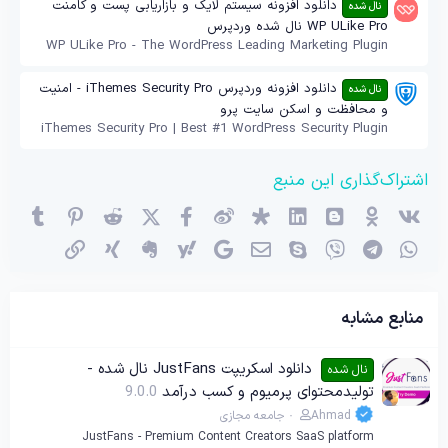
دانلود افزونه سیستم لایک و بازاریابی پست و کامنت
نال شده
WP ULike Pro نال شده وردپرس
WP ULike Pro - The WordPress Leading Marketing Plugin
دانلود افزونه وردپرس iThemes Security Pro - امنیت
نال شده
و محافظت و اسکن سایت پرو
iThemes Security Pro | Best #1 WordPress Security Plugin
اشتراک‌گذاری این منبع
وی‌کی
اوکی (OK)
بلاگر
لینکدین
دیاسپورا
ویبو
X (توئیتر)
فیسبوک
ردیت
پینترست
mblr
واتساپ
تلگرام
وایبر
اسکایپ
ایمیل
گوگل
یاهو
اِورنُت
زینگ
پیوند
منابع مشابه
دانلود اسکریپت JustFans نال شده -
نال شده
تولیدمحتوای پرمیوم و کسب درآمد
9.0.0
Ahmad
جامعه مجازی
JustFans - Premium Content Creators SaaS platform