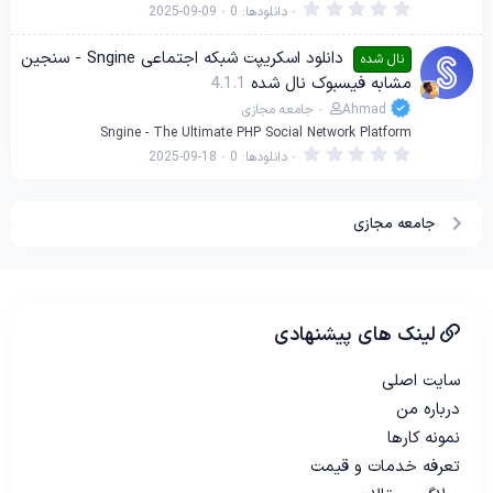
0
دانلودها
0
2025-09-09
.
0
0
دانلود اسکریپت شبکه اجتماعی Sngine - سنجین
نال شده
س
مشابه فیسبوک نال شده
4.1.1
ت
ا
Ahmad
جامعه مجازی
ر
ه
Sngine - The Ultimate PHP Social Network Platform
0
دانلودها
0
2025-09-18
.
0
0
س
جامعه مجازی
ت
ا
ر
ه
لینک های پیشنهادی
سایت اصلی
درباره من
نمونه کارها
تعرفه خدمات و قیمت