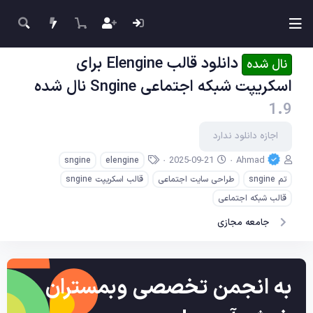
دانلود قالب Elengine برای
نال شده
اسکریپت شبکه اجتماعی Sngine نال شده
1.9
اجازه دانلود ندارد
ن
ت
ب
2025-09-21
Ahmad
sngine
elengine
و
ا
ر
تم sngine
طراحی سایت اجتماعی
قالب اسکریپت sngine
ی
ر
چ
س
ی
س
قالب شبکه اجتماعی
ن
خ
ب‌
جامعه مجازی
د
ا
ه
ه
ی
ا
ج
ا
د
به انجمن تخصصی وبمستران