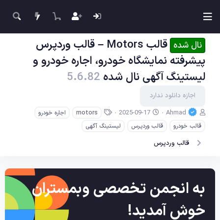
قالب Motors – قالب وردپرس
نال شده
پیشرفته نمایشگاه خودرو، اجاره خودرو و
لیستینگ آگهی نال شده
5.6.82
اجازه دانلود ندارد
ن
ت
ب
2025-09-17
Ahmad
motors
اجاره خودرو
و
ا
ر
قالب خودرو
قالب وردپرس
لیستینگ آگهی
ی
ر
چ
س
ی
س
قالب وردپرس
ن
خ
ب‌
د
ا
ه
ه
ی
ا
ج
به انجمن تخصصی وبمستران
ا
د
خوش آمدید!