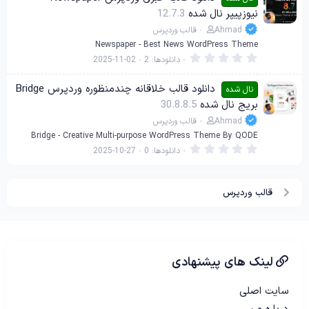
س
نیوزپیپر نال شده
12.7.3
ت
ا
Ahmad
قالب وردپرس
ر
ه
Newspaper - Best News WordPress Theme
0
دانلودها
2
2025-11-02
.
0
0
دانلود قالب خلاقانه چندمنظوره وردپرس Bridge
نال شده
س
بریج نال شده
30.8.8.5
ت
ا
Ahmad
قالب وردپرس
ر
ه
Bridge - Creative Multi-purpose WordPress Theme By QODE
0
دانلودها
0
2025-10-27
.
0
0
س
قالب وردپرس
ت
ا
ر
ه
لینک های پیشنهادی
سایت اصلی