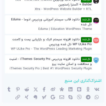
Builder + اکسترا راستچین
Xtra - WordPress Website Builder + RTL
دانلود قالب سیستم آموزشی وردپرس ادوما - Eduma
نال شده
نال شده
Eduma | Education WordPress Theme
دانلود افزونه سیستم لایک و بازاریابی پست و کامنت
نال شده
WP ULike Pro نال شده وردپرس
WP ULike Pro - The WordPress Leading Marketing Plugin
دانلود افزونه وردپرس iThemes Security Pro - امنیت
نال شده
و محافظت و اسکن سایت پرو
iThemes Security Pro | Best #1 WordPress Security Plugin
اشتراک‌گذاری این منبع
وی‌کی
اوکی (OK)
بلاگر
لینکدین
دیاسپورا
ویبو
X (توئیتر)
فیسبوک
ردیت
پینترست
mblr
واتساپ
تلگرام
وایبر
اسکایپ
ایمیل
گوگل
یاهو
اِورنُت
زینگ
پیوند