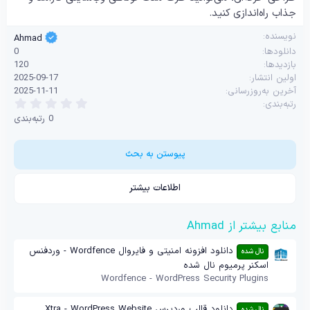
جذاب راه‌اندازی کنید.
نویسنده
Ahmad
دانلودها
0
بازدیدها
120
اولین انتشار
2025-09-17
آخرین به‌روزرسانی
2025-11-11
0
رتبه‌بندی
.
0 رتبه‌بندی
0
0
س
ت
پیوستن به بحث
ا
ر
ه
اطلاعات بیشتر
منابع بیشتر از Ahmad
دانلود افزونه امنیتی و فایروال Wordfence - وردفنس
نال شده
اسکنر پرمیوم نال شده
Wordfence - WordPress Security Plugins
دانلود قالب وردپرس Xtra - WordPress Website
نال شده