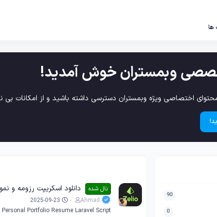
 ها
صصی وبمستران خوش آمدید!
حتوای اختصاصی ویژه وبمستران دسترسی داشته باشید و از امکانات بی نظ
د!
دانلود اسکریپت رزومه و نمونه کار Zelio لاراو
نال شده
90
2025-09-23
Ahmad
- Personal Portfolio Resume Laravel Script
0