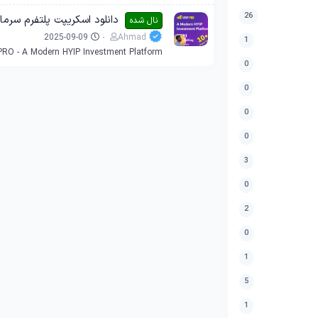
26
دانلود اسکریپت پلتفرم سرمایه گذاری PRO
نال شده
2025-09-09
Ahmad
1
PRO - A Modern HYIP Investment Platform
0
0
0
0
3
0
2
0
1
5
1