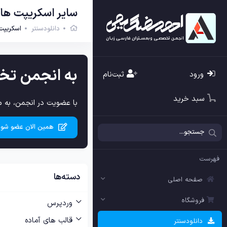
سایر اسکریپت ها
دانلودسنتر
اسکریپت
به انجمن تخ
ورود
ثبت‌نام
سبد خرید
با عضویت در انجمن، به م
همین الان عضو شوی
فهرست
دسته‌ها
صفحه اصلی
فروشگاه
وردپرس
قالب های آماده
دانلودسنتر