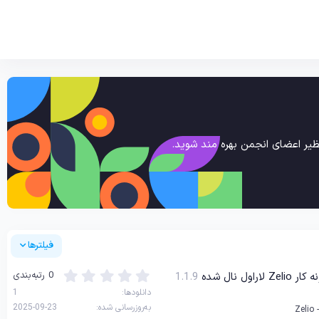
یر اعضای انجمن بهره مند شوید.
فیلترها
0
0 رتبه‌بندی
ل نال شده
1.1.9
.
دانلودها
1
0
به‌روزرسانی شده
2025-09-23
0
Zelio 