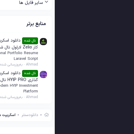
سایر فایل ها
منابع برتر
دانلود اسکری
نال شده
کار Zelio لاراول نال شده
onal Portfolio Resume
Laravel Script
Ahmad
به‌روزرسانی شده
دانلود اسکری
نال شده
گذاری HYIP PRO نال شده
dern HYIP Investment
Platform
Ahmad
به‌روزرسانی شده
دانلودسنتر
اسکریپت ه