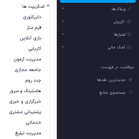
اسکریپت ها
وبلاگ‌ها
دایرکتوری
کاربران
فرم ساز
اعتبارها
بازی آنلاین
کمک مالی
کاریابی
مدیریت آزمون
موقعیت در فهرست
جامعه مجازی
جدیدترین نقدها
چت روم
هاستینگ و سرور
جستجوی منابع
خبرگزاری و خبری
پشتیبانی مشتری
خدماتی
مدیریت تبلیغ