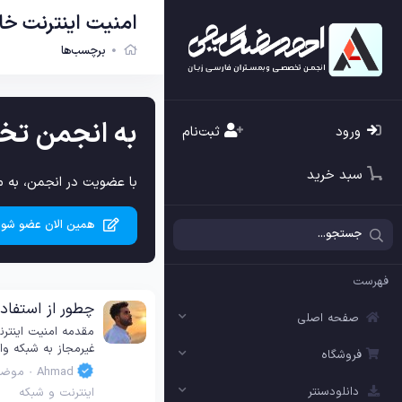
امنیت اینترنت خا
برچسب‌ها
به انجمن تخ
ورود
ثبت‌نام
سبد خرید
با عضویت در انجمن، به م
همین الان عضو شوی
فهرست
چطور از استفاده
صفحه اصلی
مقدمه امنیت اینت
غیرمجاز به شبکه وا
فروشگاه
Ahmad
موضو
دانلودسنتر
اینترنت و شبکه