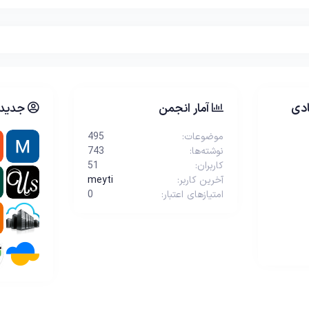
دی
آمار انجمن
جدیدت
موضوعات
495
نوشته‌ها
743
کاربران
51
آخرین کاربر
meyti
امتیازهای اعتبار
0