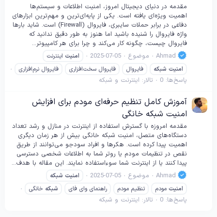
مقدمه در دنیای دیجیتال امروز، امنیت اطلاعات و سیستم‌ها
اهمیت ویژه‌ای یافته است. یکی از پایه‌ای‌ترین و مهم‌ترین ابزارهای
دفاعی در برابر حملات سایبری، فایروال (Firewall) است. شاید بارها
واژه فایروال را شنیده باشید اما هنوز به طور دقیق ندانید که
فایروال چیست، چگونه کار می‌کند و چرا برای هر کامپیوتر...
Ahmad
موضوع
2025-07-05
امنیت
اینترنت
امنیت
شبکه
فایروال
فایروال سخت‌افزاری
فایروال نرم‌افزاری
پاسخ‌ها: 0
تالار:
اینترنت و شبکه
آموزش کامل تنظیم حرفه‌ای مودم برای افزایش
امنیت شبکه خانگی
مقدمه امروزه با گسترش استفاده از اینترنت در منازل و رشد تعداد
دستگاه‌های متصل، امنیت شبکه خانگی بیش از هر زمان دیگری
اهمیت پیدا کرده است. هکرها و افراد سودجو می‌توانند از طریق
نقص در تنظیمات مودم یا روتر شما به اطلاعات شخصی دسترسی
پیدا کنند یا از اینترنت شما سوءاستفاده نمایند. این مقاله با هدف...
Ahmad
موضوع
2025-07-05
امنیت
شبکه
امنیت
مودم
تنظیم مودم
راهنمای وای فای
شبکه
خانگی
پاسخ‌ها: 0
تالار:
اینترنت و شبکه