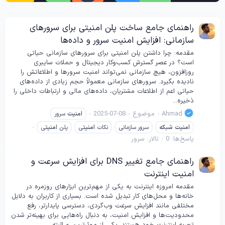
راهنمای جامع ساخت پلن امنیتی برای سرورهای
سازمانی: افزایش امنیت سرور و داده‌ها
مقدمه: چرا داشتن پلن امنیتی برای سرورهای سازمانی حیاتی
است؟ در عصر گسترش کسب‌وکار دیجیتال و حملات سایبری
روزافزون، هیچ سازمانی نمی‌تواند امنیت سرورها و اطلاعاتش را
نادیده بگیرد. سرورهای سازمانی معمولاً حجم زیادی از داده‌های
حیاتی اعم از اطلاعات مشتریان، داده‌های مالی و ارتباطات داخلی را
ذخیره...
Ahmad
موضوع
2025-07-08
امنیت
سرور
امنیت
شبکه
سرور سازمانی
نکات
امنیت
ی
پلن
امنیت
ی
پاسخ‌ها: 0
تالار:
سرور
راهنمای جامع تغییر DNS برای افزایش سرعت و
امنیت اینترنت
مقدمه امروزه اینترنت به یکی از مهم‌ترین ابزارهای روزمره در
خانه‌ها و محل‌های کار تبدیل شده است. بسیاری از کاربران به دلایل
مختلفی مانند افزایش سرعت وب‌گردی، دسترسی پایدارتر، رفع
محدودیت‌ها و افزایش امنیت، به دنبال راه‌هایی برای بهینه‌تر شدن
تجربه اینترنت خود هستند. یکی از موثرترین و البته...