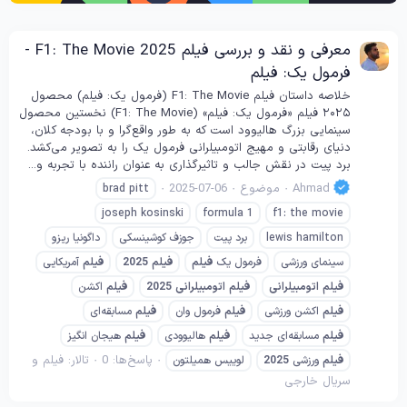
معرفی و نقد و بررسی فیلم F1: The Movie 2025 -
فرمول یک: فیلم
خلاصه داستان فیلم F1: The Movie (فرمول یک: فیلم) محصول
۲۰۲۵ فیلم «فرمول یک: فیلم» (F1: The Movie) نخستین محصول
سینمایی بزرگ هالیوود است که به طور واقع‌گرا و با بودجه کلان،
دنیای رقابتی و مهیج اتومبیلرانی فرمول یک را به تصویر می‌کشد.
برد پیت در نقش جالب و تاثیرگذاری به عنوان راننده با تجربه و...
Ahmad
موضوع
2025-07-06
brad pitt
joseph kosinski
formula 1
f1: the movie
lewis hamilton
برد پیت
جوزف کوشینسکی
داگونیا ریزو
سینمای ورزشی
فرمول یک
فیلم
فیلم
2025
فیلم
آمریکایی
فیلم
اتومبیلرانی
فیلم
اتومبیلرانی
2025
فیلم
اکشن
فیلم
اکشن ورزشی
فیلم
فرمول وان
فیلم
مسابقه‌ای
فیلم
مسابقه‌ای جدید
فیلم
هالیوودی
فیلم
هیجان انگیز
پاسخ‌ها: 0
تالار:
فیلم و
فیلم
ورزشی
2025
لوییس همیلتون
سریال خارجی