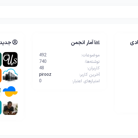
دی
آمار انجمن
جدیدت
موضوعات
492
نوشته‌ها
740
کاربران
48
آخرین کاربر
pirooz
امتیازهای اعتبار
0