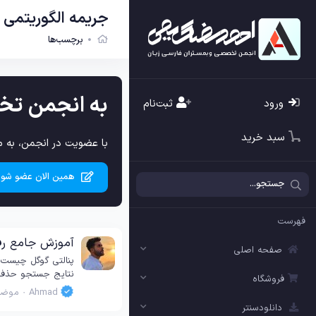
جریمه الگوریتمی
برچسب‌ها
به انجمن تخ
ورود
ثبت‌نام
سبد خرید
با عضویت در انجمن، به م
همین الان عضو شوی
فهرست
آموزش جامع رفع
صفحه اصلی
پنالتی گوگل چیست 
نتایج جستجو حذف ی
فروشگاه
Ahmad
موضو
دانلودسنتر