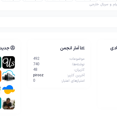
لم و سریال خارجی
دی
آمار انجمن
جدیدت
موضوعات
492
نوشته‌ها
740
کاربران
48
آخرین کاربر
pirooz
امتیازهای اعتبار
0