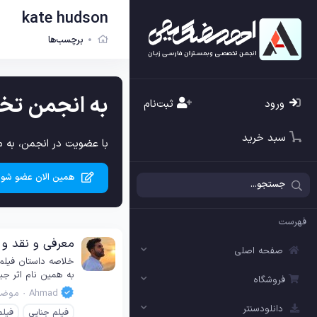
kate hudson
برچسب‌ها
به انجمن تخ
ورود
ثبت‌نام
سبد خرید
با عضویت در انجمن، به م
همین الان عضو شوی
فهرست
معرفی و نقد و بررسی فیلم ide Me 2010
صفحه اصلی
به همین نام اثر جیم تامپسون است. داستان فیلم
فروشگاه
Ahmad
موضو
دانلودسنتر
فیلم جنایی
فیلم