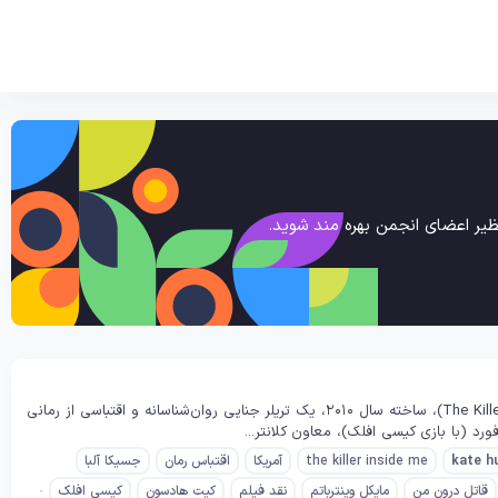
یر اعضای انجمن بهره مند شوید.
خلاصه داستان فیلم قاتل درون من (The Killer Inside Me 2010) فیلم قاتل درون من (The Killer Inside Me)، ساخته سال ۲۰۱۰، یک تریلر جنایی روان‌شناسانه و اقتباسی از رمانی
h
kate
the killer inside me
آمریکا
اقتباس رمان
جسیکا آلبا
قاتل درون من
مایکل وینترباتم
نقد فیلم
کیت هادسون
کیسی افلک