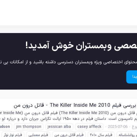
صصی وبمستران خوش آمدید!
حتوای اختصاصی ویژه وبمستران دسترسی داشته باشید و از امکانات بی نظ
د!
The Killer Ins - قاتل درون من
 در دهه ۱۹۵۰ ایالت تگزاس جریان دارد و درباره لو فورد (با بازی کیسی افلک)، معاون کلانتر...
ع
2025-07-06
udson
jim thompson
jessican alba
casey affleck
 روانشناسانه
فیلم سال ۲۰۱۰
فیلم قاتل درون من
فیلم معمایی
فیلم نوار نوآر