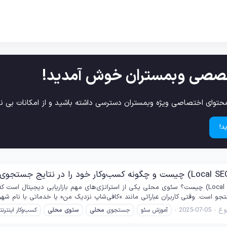
صصی وبمستران خوش آمدید!
حتوای اختصاصی ویژه وبمستران دسترسی داشته باشید و از امکانات بی نظ
د!
سئوی محلی (Local SEO) چیست؟ سئوی محلی یکی از استراتژی‌های مهم بازاریابی دی
و است. وقتی کاربران عباراتی مانند «کافی‌شاپ نزدیک من» یا خدماتی با نام شهر 
ع
2025-07-05
آموزش سئو
جستجوی
محلی
سئوی
محلی
کسب‌وکار اینترنت