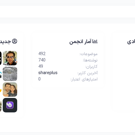
دی
آمار انجمن
جدیدت
موضوعات
492
نوشته‌ها
740
کاربران
49
آخرین کاربر
shareplus
امتیازهای اعتبار
0