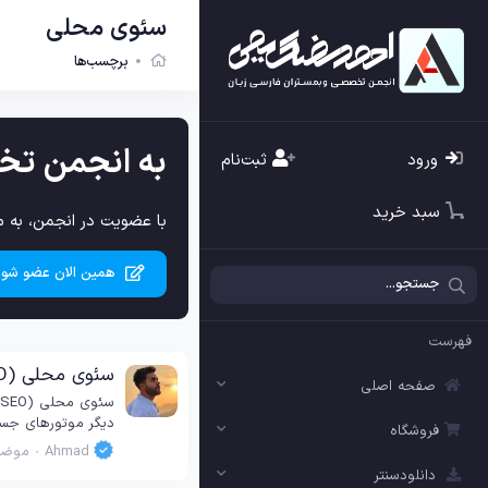
سئوی محلی
برچسب‌ها
به انجمن تخ
ورود
ثبت‌نام
سبد خرید
با عضویت در انجمن، به م
همین الان عضو شوی
فهرست
سئوی محلی (Local SEO) چیست و چگونه کسب‌وکار خود را در نتایج جستجوی محلی گوگل نمایش دهیم؟
صفحه اصلی
دیگر موتورهای جستج
فروشگاه
Ahmad
موضو
دانلودسنتر