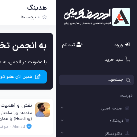
هدینگ
برچسب‌ها
به انجمن تخ
ورود
ثبت‌نام
سبد خرید
با عضویت در انجمن، به م
همین الان عضو شوی
فهرست
نقش و اهمیت ساختار Heading‌ها (H1 تا H6) در سئوی صفحات سای
صفحه اصلی
(Heading) یا همان تگ‌های H1 تا H6 است که علاوه بر بهبود تجربه کاربری، نقش مستقیمی در رتبه‌بندی صفحات شما نزد موتورهای جستجو ایفا می‌کند. در...
فروشگاه
Ahmad
موضو
دانلودسنتر