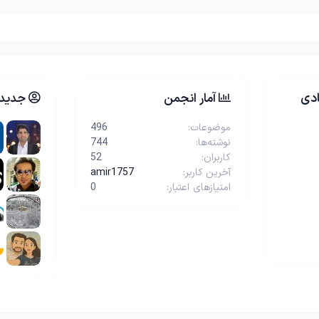
دی
آمار انجمن
جدیدت
موضوعات
496
نوشته‌ها
744
کاربران
52
آخرین کاربر
amir1757
امتیازهای اعتبار
0