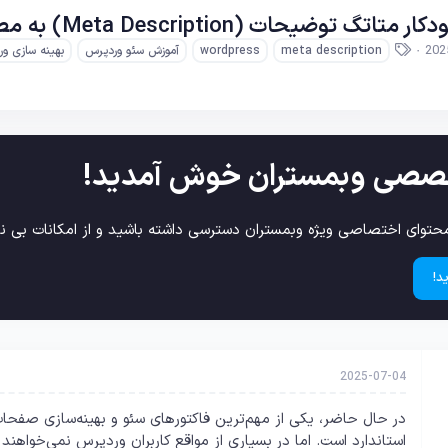
Meta Descriptio) به مطالب وردپرس بر اساس خلاصه متن
ب
202
meta description
wordpress
آموزش سئو وردپرس
بهینه سازی و
ر
چ
س
ب‌
ه
ا
صصی وبمستران خوش آمدید!
حتوای اختصاصی ویژه وبمستران دسترسی داشته باشید و از امکانات بی نظ
د!
2025-07-04
استاندارد است. اما در بسیاری از مواقع کاربران وردپرس نمی‌خواهن