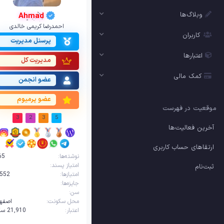
وبلاگ‌ها
Ahmad
احمدرضا کریمی خالدی
کاربران
پرسنل مدیریت
اعتبارها
مدیریت کل
کمک مالی
عضو انجمن
عضو پرمیوم
موقعیت در فهرست
3
2
3
5
آخرین فعالیت‌ها
ارتقاهای حساب کاربری
نوشته‌ها
65
امتیاز پسند
ثبت‌نام
امتیازها
,552
جایزه‌ها
سن
1
محل سکونت
اصفها
اعتبار
21,910‌ سکه