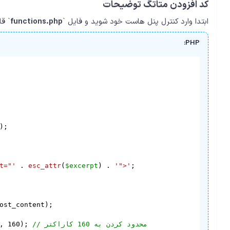
کد افزودن متاتگ توضیحات
ابتدا وارد کنترل پنل هاست خود شوید و فایل `
functions.php
` قا
PHP:
;

t="'
 . 
esc_attr
(
$excerpt
) . 
'">'
;

ost_content);

// محدود کردن به 160 کاراکتر
); 
160
, 