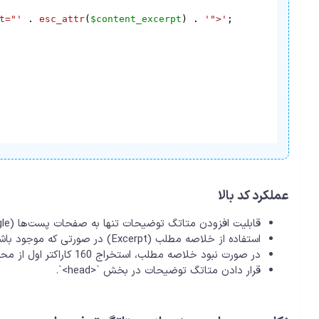
t="'
 . 
esc_attr
(
$content_excerpt
) . 
'">'
;

عملکرد کد بالا
قابلیت افزودن متاتگ توضیحات تنها به صفحات پست‌ها (is_single).
استفاده از خلاصه مطلب (Excerpt) در صورتی که موجود باشد.
در صورت نبود خلاصه مطلب، استخراج 160 کاراکتر اول از محتوای پست.
قرار دادن متاتگ توضیحات در بخش `<head>`.