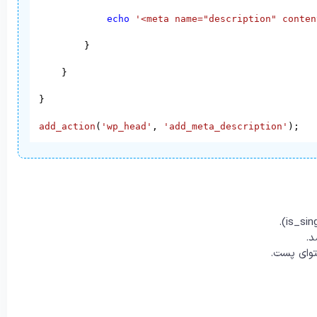
echo
'<meta name="description" conten
        }

    }

}

add_action
(
'wp_head'
, 
'add_meta_description'
);