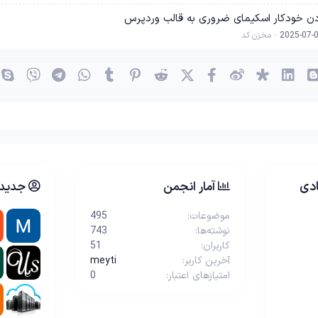
دن خودکار اسکیمای ضروری به قالب وردپرس
2025-07-
مخزن کد
(OK)
بلاگر
لینکدین
دیاسپورا
ویبو
X (توئیتر)
فیسبوک
ردیت
پینترست
Tumblr
واتساپ
تلگرام
وایبر
دی
آمار انجمن
جدیدت
موضوعات
495
نوشته‌ها
743
کاربران
51
آخرین کاربر
meyti
امتیازهای اعتبار
0