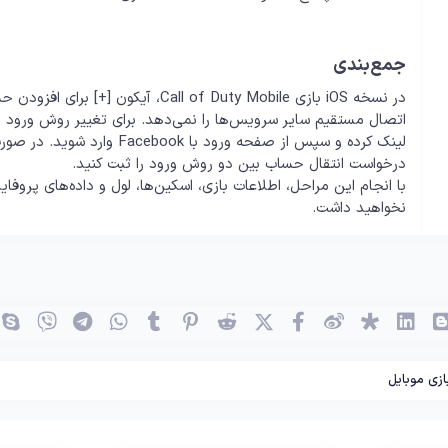
جمع‌بندی
در نسخه iOS بازی ll of Duty Mobile
اتصال مستقیم سایر سرویس‌ها را نمی‌دهد. برای تغییر روش ورود از Apple ID به Facebook باید ابتدا حساب خود را
درخواست انتقال حساب بین دو روش ورود را ثبت کنید.
با انجام این مراحل، اطلاعات بازی، اسکین‌ها، لول و داده‌های پ
نخواهید داشت.
(OK)
بلاگر
لینکدین
دیاسپورا
ویبو
X (توئیتر)
فیسبوک
ردیت
پینترست
Tumblr
واتساپ
تلگرام
وایبر
ازی موبایل