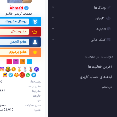
وبلاگ‌ها
Ahmad
احمدرضا کریمی خالدی
کاربران
پرسنل مدیریت
اعتبارها
مدیریت کل
کمک مالی
عضو انجمن
عضو پرمیوم
موقعیت در فهرست
3
2
3
5
آخرین فعالیت‌ها
ارتقاهای حساب کاربری
نوشته‌ها
65
امتیاز پسند
ثبت‌نام
امتیازها
,552
جایزه‌ها
سن
1
محل سکونت
اصفها
اعتبار
21,910‌ سکه