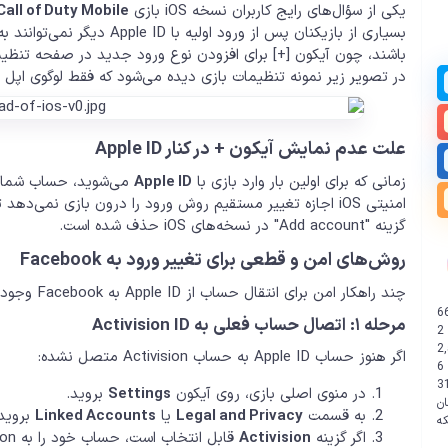
یکی از سؤال‌های رایج کاربران نسخه iOS بازی
Call of Duty Mobile
باشند، چون آیکون [+] برای افزودن نوع ورود جدید در صفحه تنظی
در تصویر زیر نمونه تنظیمات بازی دیده می‌شود که فقط لوگوی اپل
علت عدم نمایش آیکون + در کنار Apple ID
زمانی که برای اولین بار وارد بازی با
Apple ID
امنیتی iOS اجازه تغییر مستقیم روش ورود را درون بازی نمی
گزینه "Add account" در نسخه‌های iOS حذف شده است.
روش‌های امن و قطعی برای تغییر ورود به Facebook
چند راهکار امن برای انتقال حساب از Apple ID به Facebook وجود دارد، بسته به نوع حساب شما:
6
مرحله ۱: اتصال حساب فعلی به Activision ID
2
2
اگر هنوز حساب Apple ID به حساب Activision متصل نشده:
6
3
در منوی اصلی بازی، روی آیکون
Settings
بروید.
ن
به قسمت
Legal and Privacy
یا
Linked Accounts
بروید
اگر گزینه
Activision
قابل انتخاب است، حساب خود را به Activision وصل کنید.