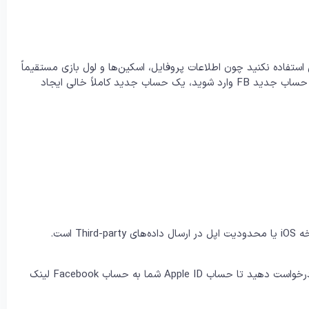
ستفاده نکنید چون اطلاعات پروفایل، اسکین‌ها و لول بازی مستقیماً
به نوع ورود شما وابسته‌اند. اگر بازی با Apple ID باقی بماند ولی با حساب جدید FB وارد شوید، یک حساب جدید کاملاً خالی ایجاد
وارد بازی شوید و از قسمت پشتیبانی درون‌بازی (Support) درخواست دهید تا حساب Apple ID شما به حساب Facebook لینک