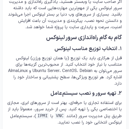
اگر صاحب سایت یا وبمستر هستید، یادگیری راه‌اندازی و مدیریت
سرور لینوکس یکی از مهم‌ترین مهارت‌هایی است که باید داشته
باشید. بسیاری از سرورهای وب دنیا بر بستر لینوکس اجرا می‌شوند
و دانستن نحوه نصب، پیکربندی و مدیریت آن باعث افزایش
امنیت، سرعت و پایداری سایت یا پروژه شما خواهد شد.
گام به گام راه‌اندازی سرور لینوکس
۱. انتخاب توزیع مناسب لینوکس
قبل از هرکاری باید یک توزیع (یا همان توزیع ورژن) لینوکس
متناسب با نیاز خود انتخاب کنید. از محبوب‌ترین گزینه‌ها برای
سرور می‌توان به Ubuntu Server، CentOS، Debian و AlmaLinux
اشاره کرد. هر توزیع ویژگی‌ها، سطح پشتیبانی و ساختار خود را
دارد.
۲. تهیه سرور و نصب سیستم‌عامل
برای استفاده تجاری یا حرفه‌ای، بهتر است از سرورهای ابری، مجازی
یا اختصاصی یکی را تهیه کنید. پس از خرید سرور، معمولاً باید از
طریق پنل مدیریت سرور (مانند
یا
)، سیستم‌عامل
IPMI
VNC
لینوکس انتخابی خود را نصب نمایید.