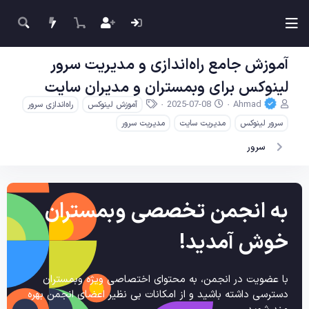
آموزش جامع راه‌اندازی و مدیریت سرور
لینوکس برای وبمستران و مدیران سایت
ن
ت
ب
2025-07-08
Ahmad
آموزش لینوکس
راه‌اندازی سرور
و
ا
ر
سرور لینوکس
مدیریت سایت
مدیریت سرور
ی
ر
چ
س
ی
س
سرور
ن
خ
ب‌
د
ش
ه
ه
ر
ا
م
و
به انجمن تخصصی وبمستران
و
ع
ض
و
خوش آمدید!
ع
با عضویت در انجمن، به محتوای اختصاصی ویژه وبمستران
دسترسی داشته باشید و از امکانات بی نظیر اعضای انجمن بهره