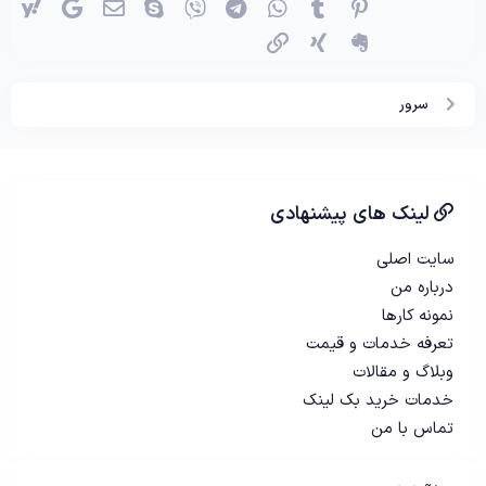
پینترست
Tumblr
واتساپ
تلگرام
وایبر
اسکایپ
ایمیل
گوگل
یاه
اِورنُت
زینگ
پیوند
سرور
لینک های پیشنهادی
سایت اصلی
درباره من
نمونه کارها
تعرفه خدمات و قیمت
وبلاگ و مقالات
خدمات خرید بک لینک
تماس با من