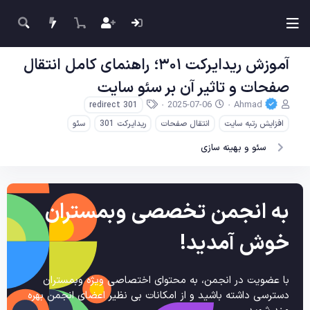
آموزش ریدایرکت ۳۰۱؛ راهنمای کامل انتقال
صفحات و تاثیر آن بر سئو سایت
ن
ت
ب
2025-07-06
Ahmad
redirect 301
و
ا
ر
افزایش رتبه سایت
انتقال صفحات
ریدایرکت 301
سئو
ی
ر
چ
س
ی
س
سئو و بهینه سازی
ن
خ
ب‌
د
ش
ه
ه
ر
ا
م
و
به انجمن تخصصی وبمستران
و
ع
ض
و
خوش آمدید!
ع
با عضویت در انجمن، به محتوای اختصاصی ویژه وبمستران
دسترسی داشته باشید و از امکانات بی نظیر اعضای انجمن بهره