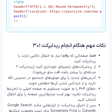
<?php
header
(
"HTTP/1.1 301 Moved Permanently"
header
(
"Location: https://yoursite.com/new-page.h
exit
?>
نکات مهم هنگام انجام ریدایرکت ۳۰۱
فقط صفحاتی که واقعا نیاز به انتقال دائمی دارند را
ریدایرکت کنید.
از ریدایرکت‌های زنجیره‌ای خودداری کنید (ریدایرکت ۲
مرحله‌ای یا بیشتر باعث افت سئو می‌شود).
آدرس‌های جدید را برای موتورهای جستجو در دسترس نگه
دارید و از ایندکس شدن آن‌ها مطمئن شوید.
خطای ۴۰۴ را به صورت مستقیم به صفحه اصلی یا نامرتبط
ریدایرکت نکنید؛ بهتر است مرتبط‌ترین صفحه را برای انتقال
انتخاب کنید.
پس از اجرای ریدایرکت، از ابزارهایی مانند Google Search
Console یا Screaming Frog برای تست وضعیت لینک‌ها