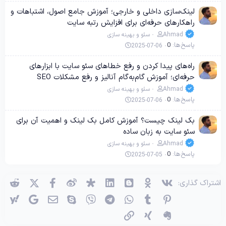
لینک‌سازی داخلی و خارجی؛ آموزش جامع اصول، اشتباهات و
راهکارهای حرفه‌ای برای افزایش رتبه سایت
Ahmad
سئو و بهینه سازی
پاسخ‌ها
0
2025-07-06
راه‌های پیدا کردن و رفع خطاهای سئو سایت با ابزارهای
حرفه‌ای؛ آموزش گام‌به‌گام آنالیز و رفع مشکلات SEO
Ahmad
سئو و بهینه سازی
پاسخ‌ها
0
2025-07-06
بک لینک چیست؟ آموزش کامل بک لینک و اهمیت آن برای
سئو سایت به زبان ساده
Ahmad
سئو و بهینه سازی
پاسخ‌ها
0
2025-07-05
وی‌کی
اوکی (OK)
بلاگر
لینکدین
دیاسپورا
ویبو
X (توئیتر)
فیسبوک
ردی
اشتراک گذاری:
پینترست
Tumblr
واتساپ
تلگرام
وایبر
اسکایپ
ایمیل
گوگل
یاه
اِورنُت
زینگ
پیوند