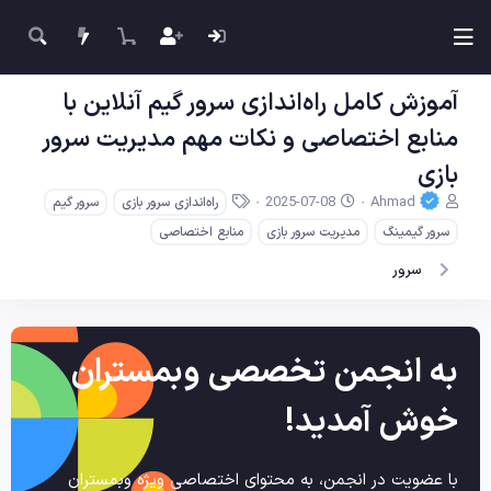
آموزش کامل راه‌اندازی سرور گیم آنلاین با
منابع اختصاصی و نکات مهم مدیریت سرور
بازی
ن
ت
ب
2025-07-08
Ahmad
راه‌اندازی سرور بازی
سرور گیم
و
ا
ر
سرور گیمینگ
مدیریت سرور بازی
منابع اختصاصی
ی
ر
چ
س
ی
س
سرور
ن
خ
ب‌
د
ش
ه
ه
ر
ا
م
و
به انجمن تخصصی وبمستران
و
ع
ض
و
خوش آمدید!
ع
با عضویت در انجمن، به محتوای اختصاصی ویژه وبمستران