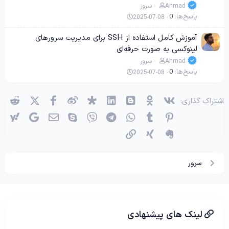
Ahmad
سرور
پاسخ‌ها
0
2025-07-08
آموزش کامل استفاده از SSH برای مدیریت سرورهای
لینوکسی به صورت حرفه‌ای
Ahmad
سرور
پاسخ‌ها
0
2025-07-08
وی‌کی
اوکی (OK)
بلاگر
لینکدین
دیاسپورا
ویبو
X (توئیتر)
فیسبوک
ردی
اشتراک گذاری:
پینترست
Tumblr
واتساپ
تلگرام
وایبر
اسکایپ
ایمیل
گوگل
یاه
اِورنُت
زینگ
پیوند
سرور
لینک های پیشنهادی