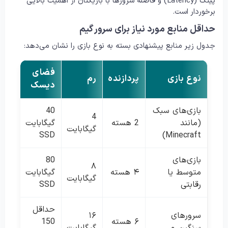
پینگ (Latency) و فاصله سرورها با بازیکنان از اهمیت بالایی
برخوردار است.
حداقل منابع مورد نیاز برای سرور گیم
جدول زیر منابع پیشنهادی بسته به نوع بازی را نشان می‌دهد:
فضای
نوع بازی
پردازنده
رم
دیسک
بازی‌های سبک
40
4
(مانند
2 هسته
گیگابایت
گیگابایت
SSD
Minecraft)
بازی‌های
80
۸
متوسط یا
۴ هسته
گیگابایت
گیگابایت
رقابتی
SSD
حداقل
سرورهای
۱۶
۶ هسته
150