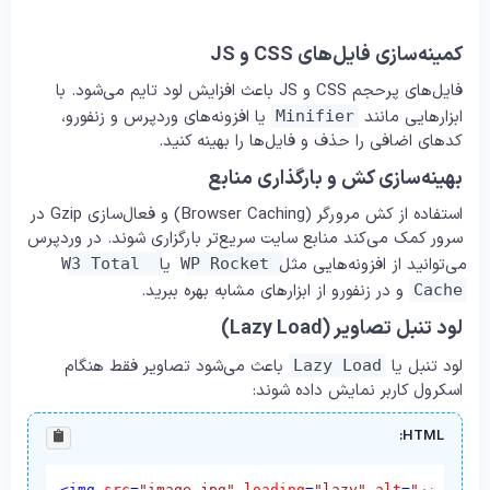
کمینه‌سازی فایل‌های CSS و JS
فایل‌های پرحجم CSS و JS باعث افزایش لود تایم می‌شود. با
ابزارهایی مانند
یا افزونه‌های وردپرس و زنفورو،
Minifier
کدهای اضافی را حذف و فایل‌ها را بهینه کنید.
بهینه‌سازی کش و بارگذاری منابع
استفاده از کش مرورگر (Browser Caching) و فعال‌سازی Gzip در
سرور کمک می‌کند منابع سایت سریع‌تر بارگزاری شوند. در وردپرس
می‌توانید از افزونه‌هایی مثل
یا
W3 Total 
WP Rocket
و در زنفورو از ابزارهای مشابه بهره ببرید.
Cache
لود تنبل تصاویر (Lazy Load)
لود تنبل یا
باعث می‌شود تصاویر فقط هنگام
Lazy Load
اسکرول کاربر نمایش داده شوند:
HTML:
<
img
src
=
"image.jpg"
loading
=
"lazy"
alt
=