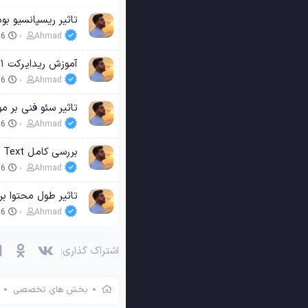
تاثیر ریسپانسیو بو
06
Ahmad
آموزش ریدایرکت ۳۰۱؛ راهنمای کامل انتقال صفحات و تاثیر آن بر سئو سایت
06
Ahmad
تاثیر سئو فنی بر 
06
Ahmad
بررسی کامل Anchor Text و تاثیر آن در رتبه‌بندی سایت؛ راهنمای استفاده صحیح برای بهبود سئو
06
Ahmad
تاثیر طول محتوا بر
06
Ahmad
وی‌کی
اوکی 
اشتراک گذاری:
بخش های تخصصی