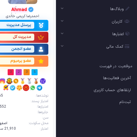
وبلاگ‌ها
Ahmad
احمدرضا کریمی خالدی
کاربران
پرسنل مدیریت
اعتبارها
مدیریت کل
کمک مالی
عضو انجمن
عضو پرمیوم
موقعیت در فهرست
3
2
3
5
آخرین فعالیت‌ها
ارتقاهای حساب کاربری
نوشته‌ها
65
امتیاز پسند
ثبت‌نام
امتیازها
,552
جایزه‌ها
سن
1
محل سکونت
اصفها
اعتبار
21,910‌ سکه