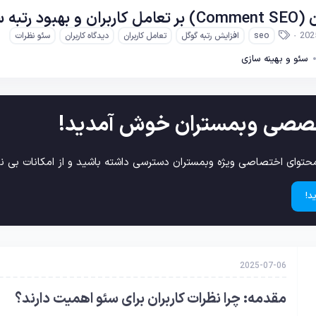
یت در گوگل
ب
202
seo
افزایش رتبه گوگل
تعامل کاربران
دیدگاه کاربران
سئو نظرات
ر
چ
سئو و بهینه سازی
س
ب‌
ه
ا
صصی وبمستران خوش آمدید!
حتوای اختصاصی ویژه وبمستران دسترسی داشته باشید و از امکانات بی نظ
د!
2025-07-06
مقدمه: چرا نظرات کاربران برای سئو اهمیت دارند؟