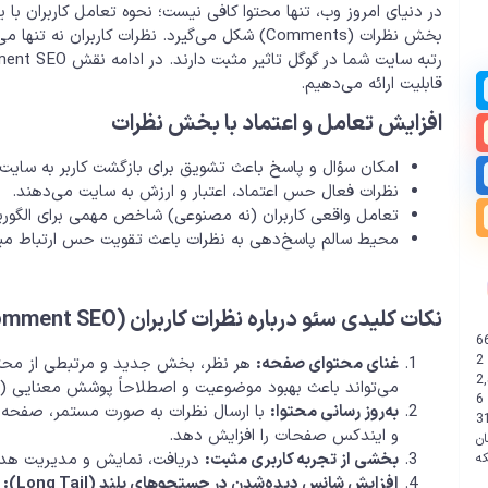
در دنیای امروز وب، تنها محتوا کافی نیست؛ نحوه تعامل کاربران با 
بخش نظرات (Comments) شکل می‌گیرد. نظرات کاربر
قابلیت ارائه می‌دهیم.
افزایش تعامل و اعتماد با بخش نظرات
امکان سؤال و پاسخ باعث تشویق برای بازگشت کاربر به سایت
نظرات فعال حس اعتماد، اعتبار و ارزش به سایت می‌دهند.
تعامل واقعی کاربران (نه مصنوعی) شاخص مهمی برای الگوریت
محیط سالم پاسخ‌دهی به نظرات باعث تقویت حس ارتباط میا
نکات کلیدی سئو درباره نظرات کاربران (Comment SEO)
6
2
غنای محتوای صفحه:
هر نظر، بخش جدید و مرتبطی از محتوا
2
می‌تواند باعث بهبود موضوعیت و اصطلاحاً پوشش معنایی (Semantic Coverage) شود.
6
به‌روز رسانی محتوا:
با ارسال نظرات به صورت مستمر، صفحه از ن
3
و ایندکس صفحات را افزایش دهد.
ن
بخشی از تجربه کاربری مثبت:
دریافت، نمایش و مدیریت هدفمن
افزایش شانس دیده‌شدن در جستجوهای بلند (Long Tail):
ک