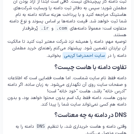
ثبت دامنه کار پیچیده‌ای نیست. کافی است ابتدا از آزاد بودن آن
مطمئن شوید؛ سپس به دفاتر ثبت دامنه یا وبسایت شرکت‌های
هاستینگ مراجعه کنید و با پرداخت هزینه سالانه دامنه به نام
شما ثبت خواهد شد. قیمت دامنه‌ها بر اساس پسوند و نوع دامنه
متفاوت است؛ معمولاً دامنه‌های
و
پُرطرفدار
.ir
.com
هستند.
توصیه مهم: دامنه را همیشه نزد شرکت معتبر ثبت کنید تا مالکیت
آن برایتان تضمین شود. پیشنهاد می‌کنم راهنمای خرید مطمئن
دامنه را در
سایت احمدرضا کریمی
بخوانید.
تفاوت دامنه با هاست چیست؟
دامنه فقط نام سایت شماست. اما هاست فضایی است که اطلاعات
و صفحات سایت روی آن نگهداری می‌شود. به زبان ساده، اگر دامنه
"آدرس خانه" باشد، هاست "خود خانه" است!
بدون هاست، دامنه فقط یک اسم بدون محتوا خواهد بود، و بدون
دامنه هم کسی نمی‌تواند سایت شما را پیدا کند.
DNS در دامنه به چه معناست؟
وقتی دامنه و هاست خریداری شد، با تنظیم
دامنه را به
DNS
هاست متصل می‌کنید.