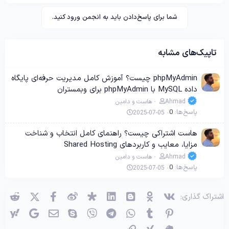
شما برای پاسخ‌دادن باید به انجمن ورود کنید.
تاپیک‌های مشابه
phpMyAdmin چیست؟ آموزش کامل مدیریت حرفه‌ای پایگاه
داده MySQL با phpMyAdmin برای وبمستران
Ahmad
هاست و دامین
پاسخ‌ها
0
2025-07-05
هاست اشتراکی چیست؟ راهنمای کامل انتخاب و شناخت
مزایا، معایب و کاربردهای Shared Hosting
Ahmad
هاست و دامین
پاسخ‌ها
0
2025-07-05
وی‌کی
اوکی (OK)
بلاگر
لینکدین
دیاسپورا
ویبو
X (توئیتر)
فیسبوک
ردی
اشتراک گذاری:
پینترست
Tumblr
واتساپ
تلگرام
وایبر
اسکایپ
ایمیل
گوگل
یاه