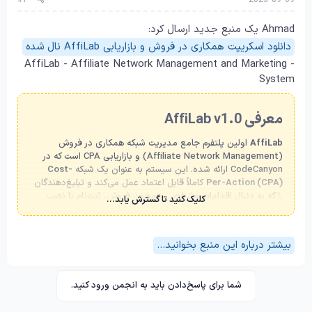
#1
2025-09-09
Ahmad یک منبع جدید ارسال کرد:
دانلود اسکریپت همکاری در فروش و بازاریابی AffiLab نال شده
- AffiLab - Affiliate Network Management and Marketing
System
معرفی AffiLab v1.0
AffiLab
اولین پلتفرم جامع مدیریت شبکه همکاری در فروش
(Affiliate Network Management) و بازاریابی CPA است که در
CodeCanyon ارائه شده. این سیستم به عنوان یک شبکه
Cost-
Per-Action (CPA)
کاملاً قابل اعتماد عمل می‌کند و تبلیغ‌دهندگان
را که به دنبال اقدامات مشخصی همچون فروش، ثبت‌نام یا نصب
کلیک کنید تا گسترش یابد...
اپلیکیشن هستند، به همکاران فروش (Affiliates) متصل می‌کند. در
این مدل، پرداخت تبلیغ‌دهنده فقط زمانی انجام می‌شود که اقدام
مورد نظر با موفقیت به اتمام برسد، که این امر...
بیشتر درباره این منبع بخوانید...
شما برای پاسخ‌دادن باید به انجمن ورود کنید.