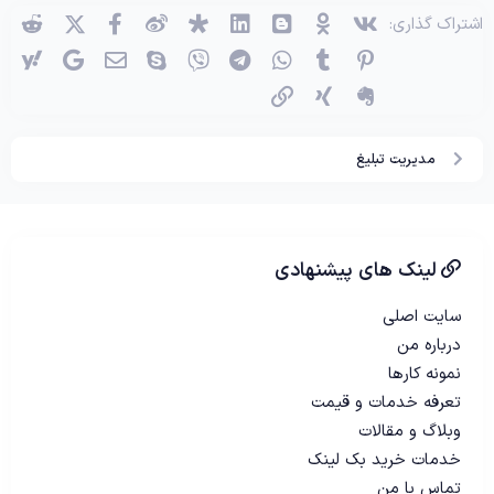
وی‌کی
اوکی (OK)
بلاگر
لینکدین
دیاسپورا
ویبو
X (توئیتر)
فیسبوک
ردی
اشتراک گذاری:
پینترست
Tumblr
واتساپ
تلگرام
وایبر
اسکایپ
ایمیل
گوگل
یاه
اِورنُت
زینگ
پیوند
مدیریت تبلیغ
لینک های پیشنهادی
سایت اصلی
درباره من
نمونه کارها
تعرفه خدمات و قیمت
وبلاگ و مقالات
خدمات خرید بک لینک
تماس با من