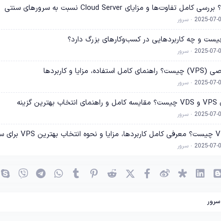
فاوت‌ها و مزایای Cloud Server نسبت به سرورهای سنتی
2025-07-
سرور
2025-07-
سرور
زایا و کاربردها
2025-07-
سرور
زینه
2025-07-
سرور
2025-07-
سرور
(OK)
بلاگر
لینکدین
دیاسپورا
ویبو
X (توئیتر)
فیسبوک
ردیت
پینترست
Tumblr
واتساپ
تلگرام
وایبر
سرور