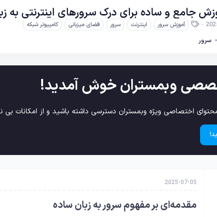
 جامع و ساده برای درک سرورهای اینترنتی به زب
ب
202
آموزش سرور
اینترنت
سرور
فضای میزبانی
کامپیوتر شبکه
ر
سرور
چ
س
ب‌
ه
ا
صصی وبمستران خوش آمدید!
حتوای اختصاصی ویژه وبمستران دسترسی داشته باشید و از امکانات بی نظ
د!
2025-07-05
مقدمه‌ای بر مفهوم سرور به زبان ساده