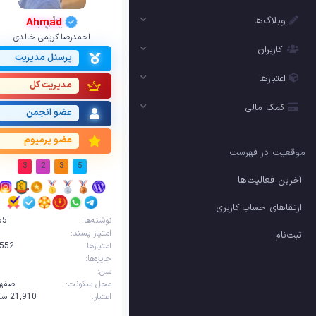
وبلاگ‌ها
Ahmad
احمدرضا کریمی خالدی
کاربران
پرسنل مدیریت
اعتبارها
مدیریت کل
کمک مالی
عضو انجمن
عضو پرمیوم
موقعیت در فهرست
3
2
3
5
آخرین فعالیت‌ها
ارتقاهای حساب کاربری
نوشته‌ها
65
امتیاز پسند
ثبت‌نام
امتیازها
,552
جایزه‌ها
سن
1
محل سکونت
اصفها
اعتبار
21,910‌ سکه