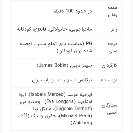
مدت
در حدود 100 دقیقه
زمان
ژانر
ماجراجویی، خانوادگی، فانتزی، کودکانه
درجه
PG (مناسب برای تمام سنین، توصیه
سنی
شده برای کودکان)
کارگردان
جیمز بابین (James Bobin)
نویسنده
نیکلاس استولر، متیو رابینسون
ایزابیلا مرسد (Isabela Merced)، ایوا
لونگوریا (Eva Longoria)، اوخنیو دربز
ستارگان
(Eugenio Derbez)، مایکل پنا
اصلی
(Michael Peña)، جفری والبرگ (Jeff
Wahlberg)