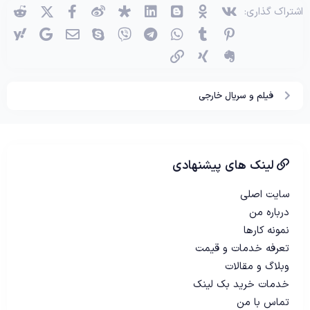
وی‌کی
اوکی (OK)
بلاگر
لینکدین
دیاسپورا
ویبو
X (توئیتر)
فیسبوک
ردی
اشتراک گذاری:
پینترست
Tumblr
واتساپ
تلگرام
وایبر
اسکایپ
ایمیل
گوگل
یاه
اِورنُت
زینگ
پیوند
فیلم و سریال خارجی
لینک های پیشنهادی
سایت اصلی
درباره من
نمونه کارها
تعرفه خدمات و قیمت
وبلاگ و مقالات
خدمات خرید بک لینک
تماس با من