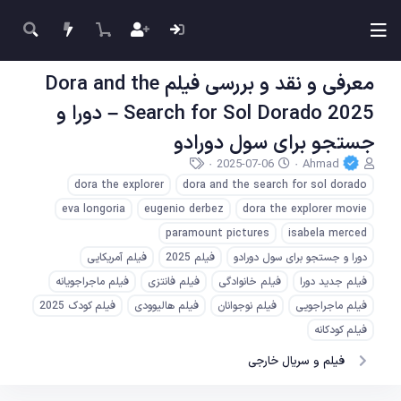
معرفی و نقد و بررسی فیلم Dora and the
Search for Sol Dorado 2025 – دورا و
جستجو برای سول دورادو
ن
ت
ب
2025-07-06
Ahmad
و
ا
ر
dora the explorer
dora and the search for sol dorado
ی
ر
چ
eva longoria
eugenio derbez
dora the explorer movie
س
ی
س
ن
خ
ب‌
paramount pictures
isabela merced
د
ش
ه
دورا و جستجو برای سول دورادو
فیلم 2025
فیلم آمریکایی
ه
ر
ا
م
و
فیلم جدید دورا
فیلم خانوادگی
فیلم فانتزی
فیلم ماجراجویانه
و
ع
فیلم ماجراجویی
فیلم نوجوانان
فیلم هالیوودی
فیلم کودک 2025
ض
و
فیلم کودکانه
ع
فیلم و سریال خارجی