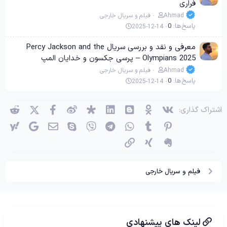
فراری
Ahmad
فیلم و سریال خارجی
پاسخ‌ها
0
2025-12-14
معرفی و نقد و بررسی سریال Percy Jackson and the
Olympians 2025 – پرسی جکسون و خدایان المپ
Ahmad
فیلم و سریال خارجی
پاسخ‌ها
0
2025-12-14
وی‌کی
اوکی (OK)
بلاگر
لینکدین
دیاسپورا
ویبو
X (توئیتر)
فیسبوک
ردی
اشتراک گذاری:
پینترست
Tumblr
واتساپ
تلگرام
وایبر
اسکایپ
ایمیل
گوگل
یاه
اِورنُت
زینگ
پیوند
فیلم و سریال خارجی
لینک های پیشنهادی