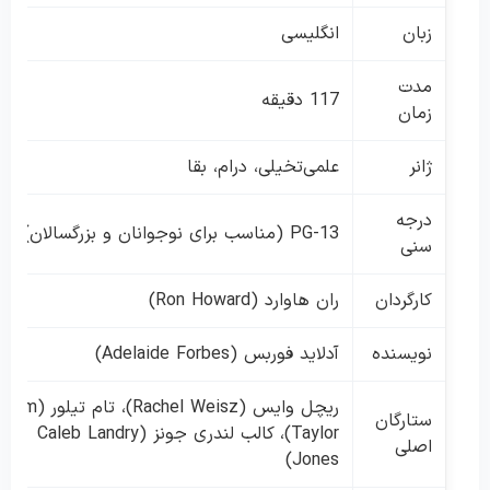
زبان
انگلیسی
مدت
117 دقیقه
زمان
ژانر
علمی‌تخیلی، درام، بقا
درجه
PG-13 (مناسب برای نوجوانان و بزرگسالان)
سنی
کارگردان
ران هاوارد (Ron Howard)
نویسنده
آدلاید فوربس (Adelaide Forbes)
ریچل وایس (Rachel Weisz)، تام تیلور (Tom
ستارگان
Taylor)، کالب لندری جونز (Caleb Landry
اصلی
Jones)