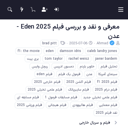
معرفی و نقد و بررسی فیلم Eden 2025 -
عدن
ن
ت
ب
2025-07-06
Ahmad
brad pitt
و
ا
ر
f1: the movie
eden
damson idris
caleb landry jones
ی
ر
چ
س
ی
س
javier bardem
rachel weisz
tom taylor
بری پیت
ن
خ
ب‌
تحلیل فیلم
خاویر باردم
دمسون ادریس
ریچل وایس
د
ش
ه
ه
سینمای آمریکا
ر
عدن
ا
فرمول یک فیلم
فیلم eden
م
و
فیلم f1 2025
فیلم اکشن 2025
فیلم خارجی 2025
و
ع
فیلم درام 2025
فیلم سایبرپانک
فیلم علمی تخیلی 2025
ض
و
فیلم علمی تخیلی جدید
فیلم مسابقات فرمول 1
فیلم مسابقه ای
ع
فیلم معمایی
فیلم هالیوودی
فیلم هیجانی
فیلم ورزشی 2025
نقد فیلم 2025
فیلم و سریال خارجی