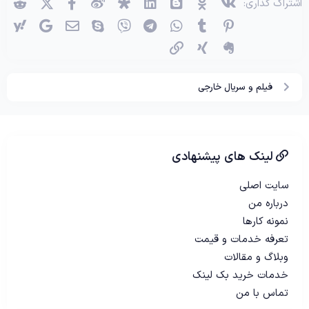
وی‌کی
اوکی (OK)
بلاگر
لینکدین
دیاسپورا
ویبو
X (توئیتر)
فیسبوک
ردی
اشتراک گذاری:
پینترست
Tumblr
واتساپ
تلگرام
وایبر
اسکایپ
ایمیل
گوگل
یاه
اِورنُت
زینگ
پیوند
فیلم و سریال خارجی
لینک های پیشنهادی
سایت اصلی
درباره من
نمونه کارها
تعرفه خدمات و قیمت
وبلاگ و مقالات
خدمات خرید بک لینک
تماس با من