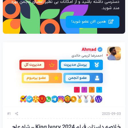
دسترسی داشته باشید و از امکانات بی نظیر اعضای انجمن بهره
مند شوید.
همین الان عضو شوید!
Ahmad
احمدرضا کریمی خالدی
پرسنل مدیریت
مدیریت کل
عضو انجمن
عضو پرمیوم
3
2
3
5
#1
2025-09-03
خلاصه داستان فیلم King Ivory 2024 – شاه عاج