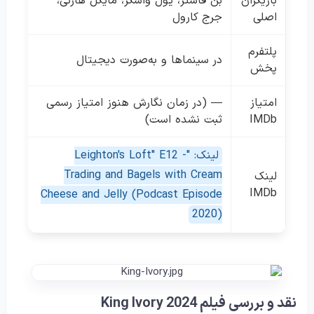
بازیگران
بن فاستر، یول واسکز، مایکل هارنی،
اصلی
جرج کارول
پلتفرم
در سینماها و به‌صورت دیجیتال
پخش
امتیاز
— (در زمان نگارش هنوز امتیاز رسمی
IMDb
ثبت نشده است)
لینک: "Leighton's Loft" E12 -
Trading and Bagels with Cream
لینک
IMDb
Cheese and Jelly (Podcast Episode
2020)
نقد و بررسی فیلم King Ivory 2024