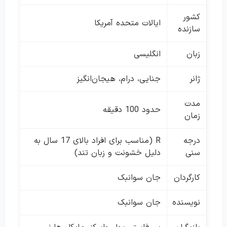
کشور
ایالات متحده آمریکا
سازنده
زبان
انگلیسی
ژانر
جنایی، درام، هیجان‌انگیز
مدت
حدود 100 دقیقه
زمان
درجه
R (مناسب برای افراد بالای 17 سال به
سنی
دلیل خشونت و زبان تند)
کارگردان
جان سوانبک
نویسنده
جان سوانبک