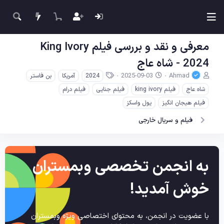
معرفی و نقد و بررسی فیلم King Ivory
2024 - شاه عاج
ن
ت
ب
2025-09-03
Ahmad
2024
آمریکا
بن فاستر
و
ا
ر
شاه عاج
فیلم king ivory
فیلم جنایی
فیلم درام
ی
ر
چ
س
ی
س
فیلم هیجان انگیز
یول واسکز
ن
خ
ب‌
فیلم و سریال خارجی
د
ش
ه
ه
ر
ا
م
و
و
ع
ض
به انجمن تخصصی وبمستران
و
ع
خوش آمدید!
با عضویت در انجمن، به محتوای اختصاصی ویژه وبمستران