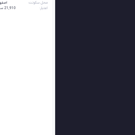
محل سکونت
اصفها
اعتبار
21,910‌ سکه