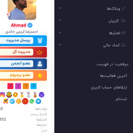
وبلاگ‌ها
کاربران
Ahmad
احمدرضا کریمی خالدی
اعتبارها
پرسنل مدیریت
کمک مالی
مدیریت کل
عضو انجمن
موقعیت در فهرست
عضو پرمیوم
آخرین فعالیت‌ها
3
2
3
5
ارتقاهای حساب کاربری
ثبت‌نام
نوشته‌ها
65
امتیاز پسند
امتیازها
,552
جایزه‌ها
سن
1