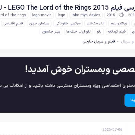
LEGO Th - لگو ارباب حلقه‌ها
ب
202
ord of the rings
lego movie
lego
john rhys-davies
2015
ر
اورلاندو بلوم
ایان مک‌کلن
سرگرمی خانوادگی
سینمای جهان
فیلم اقتباسی
چ
س
ی
فیلم کودکانه
لگو
لگو ارباب حلقه‌ها
پیتر جکسون
ب‌
و سریال
فیلم و سریال خارجی
ه
ا
صصی وبمستران خوش آمدید!
حتوای اختصاصی ویژه وبمستران دسترسی داشته باشید و از امکانات بی نظ
د!
2025-07-06