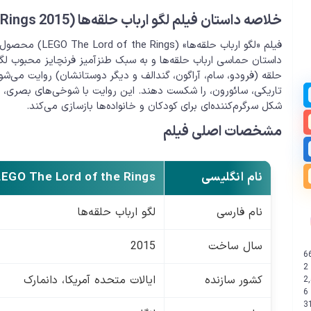
خلاصه داستان فیلم لگو ارباب حلقه‌ها (LEGO The Lord of the Rings 2015)
داستان حماسی ارباب حلقه‌ها و به سبک طنزآمیز فرنچایز محبوب لگ
حلقه (فرودو، سام، آراگون، گندالف و دیگر دوستانشان) روایت می‌شود
تاریکی، سائورون، را شکست دهند. این روایت با شوخی‌های بصری، ا
شکل سرگرم‌کننده‌ای برای کودکان و خانواده‌ها بازسازی می‌کند.
مشخصات اصلی فیلم
نام انگلیسی
LEGO The Lord of the Rings
نام فارسی
لگو ارباب حلقه‌ها
سال ساخت
2015
6
2
کشور سازنده
ایالات متحده آمریکا، دانمارک
2
6
3