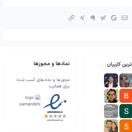
اسکایپ
ایمیل
گوگل
یاهو
اِورنُت
زینگ
پیوند
نمادها و مجوزها
رین کاربران
مجوزها و نمادهای کسب شده
برای فعالیت