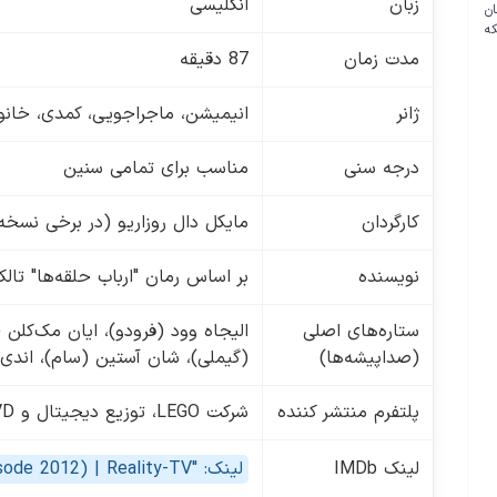
زبان
انگلیسی
ن
مدت زمان
87 دقیقه
ژانر
انیمیشن، ماجراجویی، کمدی، خانوا
درجه سنی
مناسب برای تمامی سنین
کارگردان
مایکل دال روزاریو (در برخی نسخه‌ه
نویسنده
بر اساس رمان "ارباب حلقه‌ها" تال
ستاره‌های اصلی
الیجاه وود (فرودو)، ایان مک‌کلن 
(صداپیشه‌ها)
(گیملی)، شان آستین (سام)، اندی
پلتفرم منتشر کننده
شرکت LEGO، توزیع دیجیتال و DVD
لینک IMDb
لینک: "Judge Alex" Episode dated 18 October 2012 (TV Episode 2012) | Reality-TV