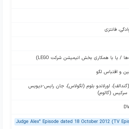
دگی، فانتزی
ا / یا با همکاری بخش انیمیشن شرکت LEGO)
کین و اقتباس لگو
(گندالف)، اورلاندو بلوم (لگولاس)، جان رایس-دیویس
 سرکیس (گالوم)