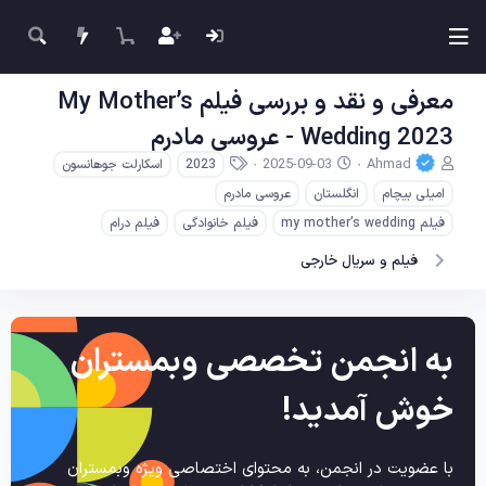
معرفی و نقد و بررسی فیلم My Mother’s
Wedding 2023 - عروسی مادرم
ن
ت
ب
2025-09-03
Ahmad
2023
اسکارلت جوهانسون
و
ا
ر
امیلی بیچام
انگلستان
عروسی مادرم
ی
ر
چ
س
ی
س
فیلم my mother’s wedding
فیلم خانوادگی
فیلم درام
ن
خ
ب‌
فیلم و سریال خارجی
د
ش
ه
ه
ر
ا
م
و
و
ع
ض
به انجمن تخصصی وبمستران
و
ع
خوش آمدید!
با عضویت در انجمن، به محتوای اختصاصی ویژه وبمستران