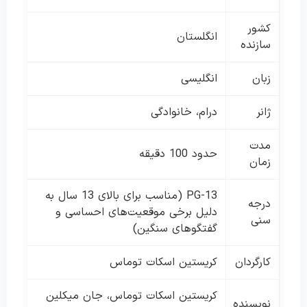
کشور
انگلستان
سازنده
زبان
انگلیسی
ژانر
درام، خانوادگی
مدت
حدود 100 دقیقه
زمان
PG-13 (مناسب برای بالای 13 سال به
درجه
دلیل برخی موقعیت‌های احساسی و
سنی
گفتگوهای سنگین)
کارگردان
کریستین اسکات توماس
کریستین اسکات توماس، جان میکلین
نویسنده