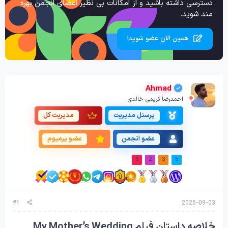
دسترسی داشته باشید و از امکانات بی نظیر اعضای انجمن بهره
مند شوید.
همین الان عضو شوید!
Ahmad
احمدرضا کریمی خالدی
پرسنل مدیریت
مدیریت کل
عضو انجمن
عضو پرمیوم
3
2
3
5
#1
2025-09-03
خلاصه داستان فیلم My Mother’s Wedding