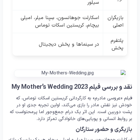
سیلور
بازیگران
اسکارلت جوهانسون، سِیِنا میلر، امیلی
اصلی
بیچام، کریستین اسکات توماس
پلتفرم
در سینماها و پخش دیجیتال
پخش
نقد و بررسی فیلم My Mother’s Wedding 2023
فیلم «عروسی مادرم» به کارگردانی کریستین اسکات توماس، که
خودش نیز نقش مادر را بازی می‌کند، اولین تجربه جدی او در
پشت دوربین است. این اثر یک درام جمع‌وجور اما پرمحتواست که
بر روابط انسانی و پویایی‌های خانوادگی تمرکز دارد.
بازیگری و حضور ستارگان
اسکارلت جوهانسون، سِیِنا میلر و امیلی بیچام هر یک با سبک بازی