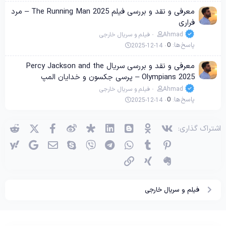
معرفی و نقد و بررسی فیلم The Running Man 2025 – مرد
فراری
Ahmad
فیلم و سریال خارجی
پاسخ‌ها
0
2025-12-14
معرفی و نقد و بررسی سریال Percy Jackson and the
Olympians 2025 – پرسی جکسون و خدایان المپ
Ahmad
فیلم و سریال خارجی
پاسخ‌ها
0
2025-12-14
وی‌کی
اوکی (OK)
بلاگر
لینکدین
دیاسپورا
ویبو
X (توئیتر)
فیسبوک
ردی
اشتراک گذاری:
پینترست
Tumblr
واتساپ
تلگرام
وایبر
اسکایپ
ایمیل
گوگل
یاه
اِورنُت
زینگ
پیوند
فیلم و سریال خارجی