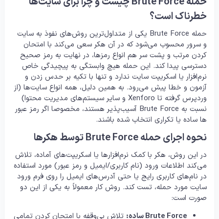
حمله Brute Force چیست و چرا برای سایت‌ها
خطرناک است؟
حمله Brute Force یکی از متداول‌ترین روش‌های نفوذ به سایت
و سرور محسوب می‌شود که در آن هکر سعی می‌کند با امتحان
کردن مرتب و پشت سر هم انواع رمزها، در نهایت به رمز صحیح
دسترسی پیدا کند. این حمله هیچ وابستگی به پیچیدگی خاص
نرم‌افزار یا اسکریپت سایت ندارد و تنها با تکیه بر حدس زدن و
آزمون و خطا پیش می‌رود. به همین دلیل، همه انواع سایت‌ها (از
وردپرس گرفته تا Xenforo و سایر سیستم‌های مدیریت محتوا)
نسبت به Brute Force آسیب‌پذیر هستند، مخصوصا اگر رمز عبور
ها ساده یا تکراری انتخاب شده باشند.
نحوه اجرای حمله Brute Force توسط هکرها
در این روش، هکر با کمک نرم‌افزارها یا اسکریپت‌های آماده، تلاش
می‌کند اطلاعات ورود (نام کاربری/ایمیل و رمز عبور) مورد استفاده
در نام‌های کاربری رایج یا حتی آدرس‌های ایمیل را روی فرم ورود
سایت مورد حمله، تست کند. روش کار معمولاً به یکی از این دو
صورت است:
Brute Force ساده:
تلاش بی‌وقفه با امتحان کردن تمامی