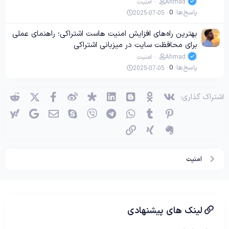
Ahmad
امنیت
پاسخ‌ها
0
2025-07-05
بهترین راه‌های افزایش امنیت هاست اشتراکی؛ راهنمای عملی
برای محافظت سایت در میزبانی اشتراکی
Ahmad
امنیت
پاسخ‌ها
0
2025-07-05
وی‌کی
اوکی (OK)
بلاگر
لینکدین
دیاسپورا
ویبو
X (توئیتر)
فیسبوک
ردی
اشتراک گذاری:
پینترست
Tumblr
واتساپ
تلگرام
وایبر
اسکایپ
ایمیل
گوگل
یاه
اِورنُت
زینگ
پیوند
امنیت
لینک های پیشنهادی