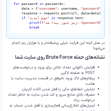
for
 password 
in
 passwords:

    data = {
"username"
: username, 
"password"
: pas
    response = requests.post(url, data=data)

 response.text:

in
"خوش آمدید"
if
)

"
{password}
f"رمز عبور پیدا شد: 
(
print
break
در عمل البته این فرآیند خیلی پیشرفته‌تر و با هزاران رمز انجام
می‌شود!
نشانه‌های حمله Brute Force روی سایت شما
افزایش ناگهانی تعداد تلاش برای ورود و درخواست‌های
POST به صفحه لاگین
پیغام‌های لاگ ورود ناموفق در قسمت مدیریت سایت یا
هاست
نمایش خطاهای مکرر یا قفل شدن اکانت کاربران
مصرف بالای منابع سرور و کند شدن سایت به خاطر تعداد
درخواست زیاد
ایمیل‌های اطلاع‌رسانی فعال‌سازی یا قفل شدن حساب به