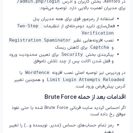
در Xenforo، بخش کاربران و آدرس
/admin.php?login
برای مدیران اهمیت بالایی دارد. توصیه می‌شود:
استفاده از رمزعبور قوی برای همه مدیران پنل
فعال‌سازی تایید دومرحله‌ای از تنظیمات
Two-Step 
Verification
نصب افزونه‌هایی نظیر
Registration Spaminator
و
برای کاهش ریسک
Captcha
پیکربندی بخش
برای تعیین محدودیت ورود
Security
و قفل شدن اکانت پس از چند تلاش ناموفق
در وردپرس نیز توصیه اصلی نصب افزونه
یا
Wordfence
و همچنین تغییر
Limit Login Attempts Reloaded
آدرس پیش‌فرض ورود است.
اقدامات بعد از حمله Brute Force
اگر احساس کردید سایت قربانی Brute Force شده یا حتی نفوذ
موفق رخ داده است:
رمز تمام حساب‌های حساس (مدیر، نویسنده و…) را تغییر
دهید