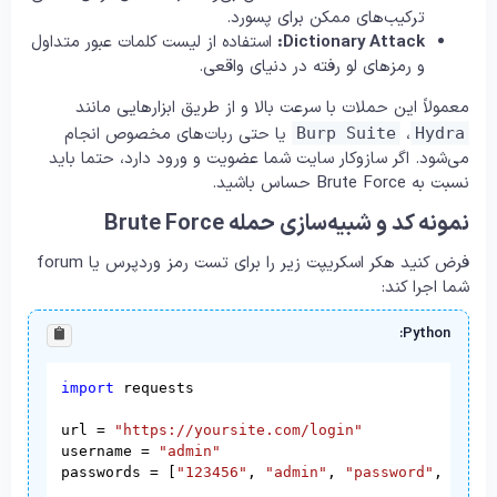
ترکیب‌های ممکن برای پسورد.
Dictionary Attack:
استفاده از لیست کلمات عبور متداول
و رمزهای لو رفته در دنیای واقعی.
معمولاً این حملات با سرعت بالا و از طریق ابزارهایی مانند
،
یا حتی ربات‌های مخصوص انجام
Burp Suite
Hydra
می‌شود. اگر سازوکار سایت شما عضویت و ورود دارد، حتما باید
نسبت به Brute Force حساس باشید.
نمونه کد و شبیه‌سازی حمله Brute Force
فرض کنید هکر اسکریپت زیر را برای تست رمز وردپرس یا forum
شما اجرا کند:
Python:
import
 requests

url = 
"https://yoursite.com/login"
username = 
"admin"
passwords = [
"123456"
, 
"admin"
, 
"password"
, 
"qwer