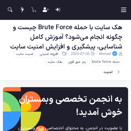
هک سایت با حمله Brute Force چیست و
چگونه انجام می‌شود؟ آموزش کامل
شناسایی، پیشگیری و افزایش امنیت سایت
ن
ت
ب
2025-07-05
Ahmad
افزونه امنیتی
امنیت سایت
و
ا
ر
حمله brute force
رمز عبور قوی
هک سایت
ی
ر
چ
س
ی
س
امنیت
ن
خ
ب‌
د
ش
ه
ه
ر
ا
م
و
به انجمن تخصصی وبمستران
و
ع
ض
و
خوش آمدید!
ع
با عضویت در انجمن، به محتوای اختصاصی ویژه وبمستران