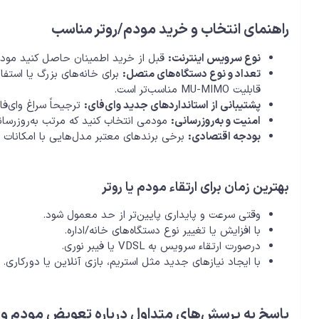
راهنمای انتخاب و خرید مودم/روتر مناسب
نوع سرویس اینترنت:
قبل از خرید اطمینان حاصل کنید مودم شما با سرویس (ADSL، VDSL، ف
تعداد و نوع دستگاه‌های متصل:
قابلیت MU-MIMO مناسب‌تر است.
پشتیبانی از استانداردهای جدید وای‌فای:
ترجیحاً سراغ وای‌فای ۶ (wifi 6) یا حداقل وای‌فای ۵ 
امنیت و به‌روزرسانی:
مودمی انتخاب کنید که مرتب به‌روزرسانی firmware دریافت کند و از WPA3 پشتیبانی
بودجه اقتصادی:
برخی برندهای معتبر مدل‌هایی با امکانات 
بهترین زمان برای ارتقاء مودم یا روتر
وقتی سرعت و پایداری پایین‌تر از حد معمول شود.
با افزایش یا تغییر نوع دستگاه‌های خانه/اداره.
درصورت ارتقاء سرویس به VDSL یا فیبر نوری.
با ایجاد نیازهای جدید مثل استریم، بازی آنلاین یا دورکاری.
پاسخ به پرسش‌های متداول درباره تعویض مودم و ر