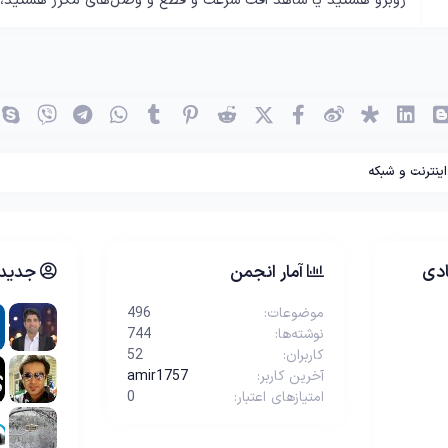
روبرو هستید یا شاهد افت سرعت و قطع و وصل‌های مکرر هستید، بر
(OK)
بلاگر
لینکدین
دیاسپورا
ویبو
X (توئیتر)
فیسبوک
ردیت
پینترست
Tumblr
واتساپ
تلگرام
وایبر
اینترنت و شبکه
دی
آمار انجمن
جدیدت
موضوعات
496
نوشته‌ها
744
کاربران
52
آخرین کاربر
amir1757
امتیازهای اعتبار
0