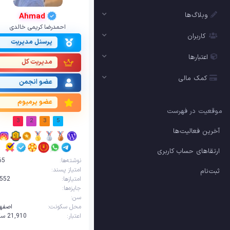
وبلاگ‌ها
Ahmad
احمدرضا کریمی خالدی
کاربران
پرسنل مدیریت
اعتبارها
مدیریت کل
کمک مالی
عضو انجمن
عضو پرمیوم
موقعیت در فهرست
3
2
3
5
آخرین فعالیت‌ها
ارتقاهای حساب کاربری
نوشته‌ها
65
امتیاز پسند
ثبت‌نام
امتیازها
,552
جایزه‌ها
سن
1
محل سکونت
اصفها
اعتبار
21,910‌ سکه