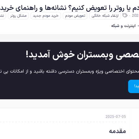
م یا روتر را تعویض کنیم؟ نشانه‌ها و راهنمای خری
ب
202
ارتقاء شبکه خانگی
تعویض مودم
خرید مودم جدید
مشکل روتر
نشا
ر
چ
اینترنت و شبکه
س
ب‌
ه
ا
صصی وبمستران خوش آمدید!
حتوای اختصاصی ویژه وبمستران دسترسی داشته باشید و از امکانات بی نظ
د!
2025-07-05
مقدمه