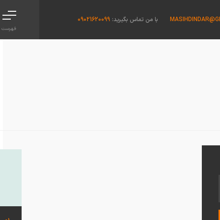
MASIHDINDAR@G
با من تماس بگیرید:
09021620099
فهرست