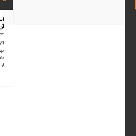
01.
اس
آن
/۱۲
اگ
به
نام
از