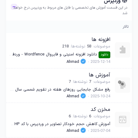
وردپرس
در این قسمت آموزش های تخصصی یا فایل های مربوط به وردپرس درج خواهد
شد
تالار
افزونه ها
موضوعات
58
نوشته‌ها
218
دانلود افزونه امنیتی و فایروال Wordfence - وردفنس اسکنر پرمیوم نال شده
دانلود
Ahmad
2025-12-14
آموزش ها
موضوعات
7
نوشته‌ها
7
رفع مشکل جابجایی روزهای هفته در تقویم شمسی سال 1404 افزونه WP-Parsidate وردپرس
Ahmad
2025-10-24
مخزن کد
موضوعات
6
نوشته‌ها
6
آموزش کاهش حجم خودکار تصاویر در وردپرس با کد PHP و تکنیک‌های فشرده‌سازی حرفه‌ای
Ahmad
2025-07-04