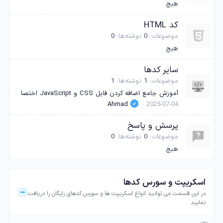
هیچ
کد HTML
موضوعات
0
نوشته‌ها
0
هیچ
سایر کدها
موضوعات
1
نوشته‌ها
1
آموزش جامع اضافه کردن فایل CSS و JavaScript اختصاصی به قالب XenForo (انجمن ساز زنفورو)
Ahmad
2025-07-04
پرسش و پاسخ
موضوعات
0
نوشته‌ها
0
هیچ
اسکریپت و سورس کدها
در این قسمت می توانید انواع اسکریپت ها و سورس کدهای رایگان را دریافت
نمایید