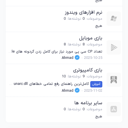
هیچ
نرم افزارهای ویندوز
موضوعات
0
نوشته‌ها
0
هیچ
بازی موبایل
موضوعات
8
نوشته‌ها
8
تعداد CP سی پی مورد نیاز برای کامل زدن گردونه های Call of Duty Mobile در تمام ریجن ها
Ahmad
2025-10-25
بازی کامپیوتری
موضوعات
9
نوشته‌ها
10
کامل‌ترین راهنمای رفع تمامی خطاهای unarc.dll و IsDone.dll هنگام نصب بازی‌های ریپک FitGirl و Dodi
آموزش
Ahmad
2025-11-02
سایر برنامه ها
موضوعات
0
نوشته‌ها
0
هیچ