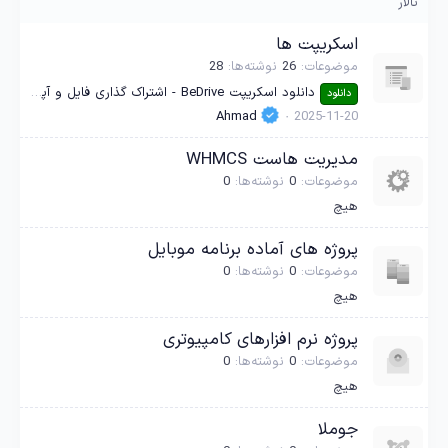
تالار
اسکریپت ها
موضوعات
26
نوشته‌ها
28
دانلود اسکریپت BeDrive - اشتراک گذاری فایل و آپلودسنتر ابری مشابه گوگل درایو نال شده
دانلود
Ahmad
2025-11-20
مدیریت هاست WHMCS
موضوعات
0
نوشته‌ها
0
هیچ
پروژه های آماده برنامه موبایل
موضوعات
0
نوشته‌ها
0
هیچ
پروژه نرم افزارهای کامپیوتری
موضوعات
0
نوشته‌ها
0
هیچ
جوملا