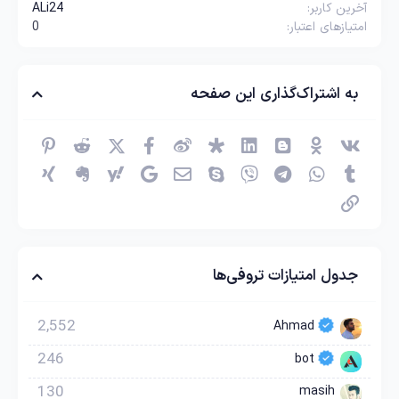
آخرین کاربر
ALi24
امتیازهای اعتبار
0
به اشتراک‌گذاری این صفحه
وی‌کی
اوکی (OK)
بلاگر
لینکدین
دیاسپورا
ویبو
X (توئیتر)
فیسبوک
ردیت
پینترس
Tumblr
واتساپ
تلگرام
وایبر
اسکایپ
ایمیل
گوگل
یاهو
اِورنُت
زینگ
پیوند
جدول امتیازات تروفی‌ها
2,552
Ahmad
246
bot
130
masih