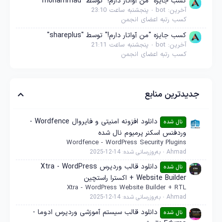
کسب جایزه "من آواتار دارم!" توسط "mohammad"
آخرین: bot
پنجشنبه ساعت 23:10
کسب رتبه اعضای انجمن
کسب جایزه "من آواتار دارم!" توسط "shareplus"
آخرین: bot
پنجشنبه ساعت 21:11
کسب رتبه اعضای انجمن
جدیدترین منابع
دانلود افزونه امنیتی و فایروال Wordfence -
نال شده
وردفنس اسکنر پرمیوم نال شده
Wordfence - WordPress Security Plugins
Ahmad
به‌روزرسانی شده:
2025-12-14
دانلود قالب وردپرس Xtra - WordPress
نال شده
Website Builder + اکسترا راستچین
Xtra - WordPress Website Builder + RTL
Ahmad
به‌روزرسانی شده:
2025-12-14
دانلود قالب سیستم آموزشی وردپرس ادوما -
نال شده