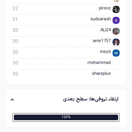
32
pirooz
31
sudoarash
30
ALi24
30
amir1757
30
meyti
30
mohammad
30
shareplus
ارتقاء تروفی‌ها: سطح بعدی
100%