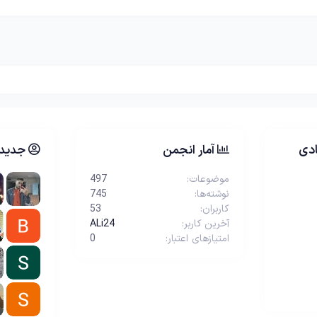
دی
آمار انجمن
جدیدت
موضوعات
497
نوشته‌ها
745
کاربران
53
آخرین کاربر
ALi24
امتیازهای اعتبار
0