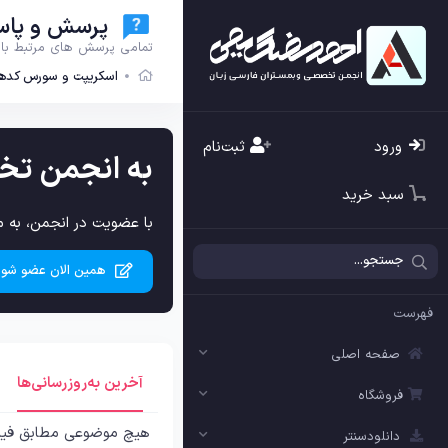
پرسش و پاس
تمامی پرسش های مرتبط با ا
اسکریپت و سورس کدها
ورود
ثبت‌نام
به انجمن تخ
سبد خرید
با عضویت در انجمن، به م
همین الان عضو شوی
فهرست
صفحه اصلی
آخرین به‌روزرسانی‌ها
فروشگاه
هیچ موضوعی مطابق فیل
دانلودسنتر