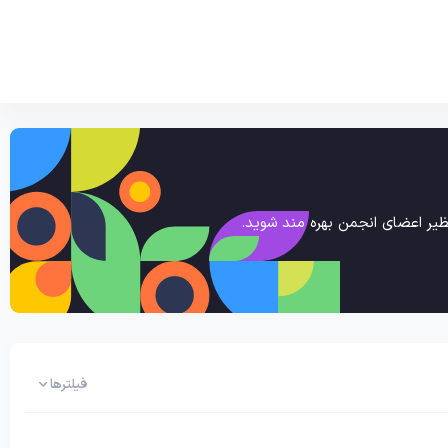
یر اعضای انجمن بهره مند شوید.
فیلترها