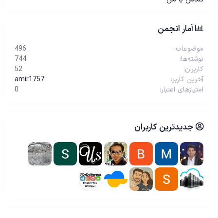
آمار انجمن
موضوعات
496
نوشته‌ها
744
کاربران
52
آخرین کاربر
amir1757
امتیازهای اعتبار
0
جدیدترین کاربران