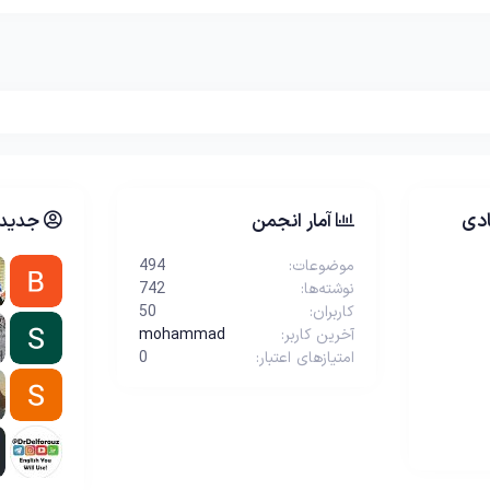
دی
آمار انجمن
جدیدت
موضوعات
494
نوشته‌ها
742
کاربران
50
آخرین کاربر
mohammad
امتیازهای اعتبار
0