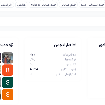
فیلم سینمایی جدید
فیلم هیجانی
فیلم هیجانی نوجوانانه
هالیوود
ژانر اسلشر
دی
آمار انجمن
جدیدت
موضوعات
497
نوشته‌ها
745
کاربران
53
آخرین کاربر
ALi24
امتیازهای اعتبار
0