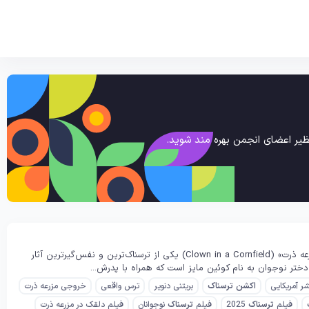
یر اعضای انجمن بهره مند شوید.
خلاصه داستان فیلم Clown in a Cornfield (دلقک در مزرعه ذرت) محصول ۲۰۲۵ فیلم «دلقک در مزرعه ذرت» (Clown in a Cornfield) یکی از ترسناک‌ترین و نفس‌گیرترین آثار
ر آمریکایی
اکشن
ترسناک
بریتنی دنویر
ترس واقعی
خروجی مزرعه ذرت
فیلم
ترسناک
2025
فیلم
ترسناک
نوجوانان
فیلم دلقک در مزرعه ذرت