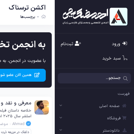
اکشن ترسناک
برچسب‌ها
به انجمن تخ
ورود
ثبت‌نام
سبد خرید
با عضویت در انجمن، به م
همین الان عضو شوی
فهرست
معرفی و نقد و بررسی فیلم Cornfield 2025
صفحه اصلی
اسلشر سال ۲۰۲۵ است که براساس رمان پرفروش آدام سزار ساخته شده است. داستان فیلم درباره یک دختر نوجوان به نام کوئین مایز است که همراه با پدرش...
فروشگاه
Ahmad
موضو
دانلودسنتر
دلقک در مزرعه ذرت