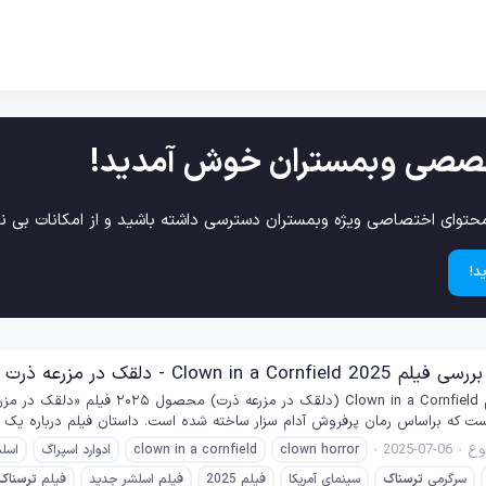
صصی وبمستران خوش آمدید!
حتوای اختصاصی ویژه وبمستران دسترسی داشته باشید و از امکانات بی نظ
د!
Clown in a  - دلقک در مزرعه ذرت
ع
2025-07-06
clown horror
clown in a cornfield
ادوارد اسپراگ
اسلش
سرگرمی
ترسناک
سینمای آمریکا
فیلم 2025
فیلم اسلشر جدید
فیلم
ترسناک