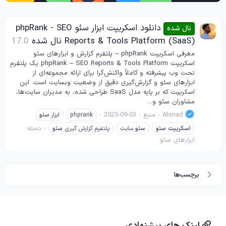
دانلود اسکریپت ابزار سئو phpRank - SEO
نال شده
Reports & Tools Platform (SaaS) نال شده
17.0
معرفی اسکریپت phpRank – پلتفرم گزارش‌ و ابزارهای سئو
اسکریپت phpRank – SEO Reports & Tools Platform یک پلتفرم
تحت وب پیشرفته و کاملاً واکنش‌گرا برای ارائه مجموعه‌ای از
ابزارهای سئو و گزارش‌گیری دقیق از وضعیت وبسایت است. این
اسکریپت که بر پایه مدل SaaS طراحی شده، به مدیران سایت‌ها،
مشاوران سئو و...
Ahmad
منبع
2025-09-03
phprank
ابزار
سئو
دسته:
اسکریپت
سئو
سئو
سایت
پلتفرم گزارش گیری
سئو
ابزارهای سئو
برچسب‌ها
لینک های پیشنهادی