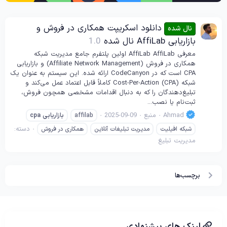
دانلود اسکریپت همکاری در فروش و
نال شده
بازاریابی AffiLab نال شده
1.0
معرفی AffiLab AffiLab اولین پلتفرم جامع مدیریت شبکه
همکاری در فروش (Affiliate Network Management) و بازاریابی
CPA است که در CodeCanyon ارائه شده. این سیستم به عنوان یک
شبکه Cost-Per-Action (CPA) کاملاً قابل اعتماد عمل می‌کند و
تبلیغ‌دهندگان را که به دنبال اقدامات مشخصی همچون فروش،
ثبت‌نام یا نصب...
Ahmad
منبع
2025-09-09
affilab
بازاریابی
cpa
دسته:
شبکه افیلیت
مدیریت تبلیغات آنلاین
همکاری در فروش
مدیریت تبلیغ
برچسب‌ها
لینک های پیشنهادی