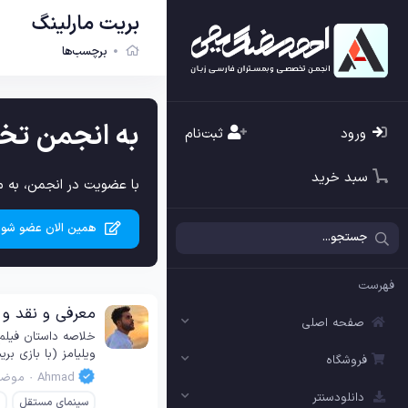
بریت مارلینگ
برچسب‌ها
به انجمن تخ
ورود
ثبت‌نام
سبد خرید
با عضویت در انجمن، به م
همین الان عضو شوی
فهرست
معرفی و نقد و بررسی فیلم h 2011
صفحه اصلی
ویلیامز (با بازی ب
فروشگاه
Ahmad
موضو
دانلودسنتر
سینمای مستقل