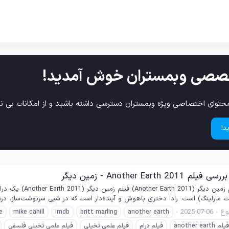
صصی وبمستران خوش آمدید!
حتوای اختصاصی ویژه وبمستران دسترسی داشته باشید و از امکانات بی نظ
د!
Another Eart - زمین دیگر
خلاصه داستان فیلم
ریت مارلینگ) است. رادا دختری باهوش و آینده‌دار است که در شبی سرنوشت‌ساز، در
ع
2025-07-06
e
mike cahill
imdb
britt marling
another earth
فیلم another earth
فیلم درام
فیلم علمی تخیلی
فیلم علمی تخیلی فلسفی