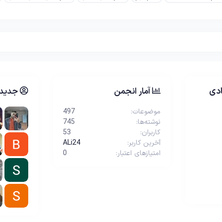
دی
آمار انجمن
جدیدت
موضوعات
497
نوشته‌ها
745
کاربران
53
آخرین کاربر
ALi24
امتیازهای اعتبار
0