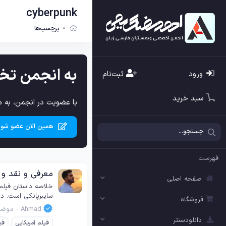
cyberpunk
برچسب‌ها
به انجمن تخ
ورود
ثبت‌نام
سبد خرید
با عضویت در انجمن، به م
همین الان عضو شوی
فهرست
معرفی و نقد و بررسی فیل
صفحه اصلی
سایبرپانکی است. دا
فروشگاه
Ahmad
موضو
دانلودسنتر
فیلم آمریکایی
فی