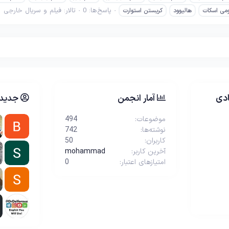
پاسخ‌ها: 0
تالار:
فیلم و سریال خارجی
ومی اسکات
هالیوود
کریستن استوارت
دی
آمار انجمن
جدیدت
موضوعات
494
نوشته‌ها
742
کاربران
50
آخرین کاربر
mohammad
امتیازهای اعتبار
0