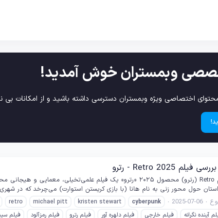
صصی وبمستران خوش آمدید!
حتوای اختصاصی ویژه وبمستران دسترسی داشته باشید و از امکانات بی نظ
د!
م Retro 2025 - رترو
ستان حول محور زنی به نام هانا (با بازی کریستن استوارت) می‌چرخد که در شهری مد
ع
2025-07-06
retro
michael pitt
kristen stewart
cyberpunk
لم آینده نگرانه
فیلم خارجی
فیلم دلهره آور
فیلم رترو
فیلم رمزآلود
فیلم سین