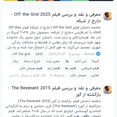
معرفی و نقد و بررسی فیلم Off the Grid 2025 -
خارج از شبکه
خلاصه داستان فیلم Off the Grid (خارج از شبکه) فیلم «Off the
Grid» با نام فارسی «خارج از شبکه»، محصول سال ۲۰۲۵ آمریکا در
ژانر بقا، هیجان‌انگیز و درام است. داستان حول محور یک خانواده
چهار نفره می‌چرخد که برای رهایی از فشارها و مشکلات زندگی
شهری، تصمیم می‌گیرند به طور کامل از اجتماع جدا شده و به دل...
Ahmad
موضوع
2025-07-07
off the grid
2025
آمریکا
امی آدامز
بقا
جفری رایت
خارج از شبکه
درام
فیلم
آمریکایی
فیلم
بقا
فیلم
درام
فیلم
هیجان انگیز
پاسخ‌ها: 0
تالار:
فیلم و سریال خارجی
هالزی
هیجان انگیز
معرفی و نقد و بررسی فیلم The Revenant 2015 -
بازگشته از گور
خلاصه داستان فیلم بازگشته از گور (The Revenant 2015)
«بازگشته از گور» (The Revenant) اثری حماسی و درام به کارگردانی
الخاندرو گونسالس ایناریتو است که در سال ۲۰۱۵ منتشر شد. فیلم
داستان واقعی هیو گلس (با بازی لئوناردو دی‌کاپریو) را روایت