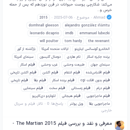
می‌کند؛ شکارچی پوست حیوانات در قرن نوزدهم که پس از حمله
خرس و...
Ahmad
موضوع
2025-07-06
2015
domhnall gleeson
alejandro gonzález iñárritu
leonardo dicaprio
imdb
emmanuel lubezki
will poulter
tom hardy
the revenant
الخاندرو گونسالس ایناریتو
ایالات متحده آمریکا
بازگشته از گور
برنده جایزه اسکار
تام هاردی
دومنال گلیسون
سینمای آمریکا
سینمای جهان
طبیعت وحشی
غرب وحشی
فیلم
اسکار
فیلم
اقتباس‌شده
فیلم
انتقام
فیلم
اکشن
فیلم
اکشن تاریخی
فیلم
بدون افکت cgi
فیلم
برنده اسکار
فیلم
بقا
فیلم
تاریخی
فیلم
درام
فیلم
زمستانی
فیلم
سخت
فیلم
سینمایی
فیلم
ماجراجویی
فیلم
هیجانی
لئوناردو دی‌کاپریو
پاسخ‌ها: 0
تالار:
فیلم و سریال
ماجراجویی
بقا
ویل پولتر
خارجی
معرفی و نقد و بررسی فیلم The Martian 2015 -