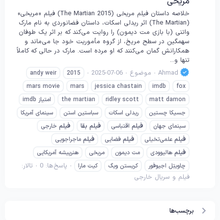
مریخی
خلاصه داستان فیلم مریخی (The Martian 2015) فیلم «مریخی»
(The Martian) اثر ریدلی اسکات، داستان فضانوردی به نام مارک
واتنی (با بازی مت دیمون) را روایت می‌کند که بر اثر یک طوفان
سهمگین در سطح مریخ، از گروه مأموریت خود جا می‌ماند و
همکارانش گمان می‌کنند که او مرده است. مارک در حالی که کاملاً
تنها و...
Ahmad
موضوع
2025-07-06
andy weir
2015
mars movie
mars
jessica chastain
imdb
fox
matt damon
ridley scott
the martian
امتیاز imdb
جسیکا چستین
ریدلی اسکات
سباستین استن
سینمای آمریکا
سینمای جهان
فیلم
اقتباسی
فیلم
بقا
فیلم
خارجی
فیلم
علمی‌تخیلی
فیلم
فضایی
فیلم
ماجراجویی
فیلم
هالیوودی
مت دیمون
مریخی
هنرپیشه آمریکایی
پاسخ‌ها: 0
تالار:
چاویتِل اجیوفور
کریستن ویگ
کیت مارا
فیلم و سریال خارجی
برچسب‌ها