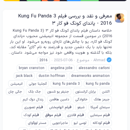
معرفی و نقد و بررسی فیلم Kung Fu Panda 3
2016 - پاندای کونگ فو کار ۳
خلاصه داستان فیلم پاندای کونگ فو کار ۳ (Kung Fu Panda 3
2016) در سومین قسمت از مجموعه انیمیشنی محبوب «پاندای
کونگ فو کار»، پو با چالش‌های تازه‌ای روبه‌رو می‌شود. او این بار
نه‌تنها باید با یک دشمن جدید و قدرتمند به نام "کای" مقابله کند،
بلکه با گذشته و هویت واقعی خود نیز مواجه می‌شود. داستان...
Ahmad
موضوع
2025-07-06
2016
bryan cranston
angelina jolie
alessandro carloni
jack black
dustin hoffman
dreamworks animation
kung fu panda
kung fu panda 3
آنجلینا جولی
انیمیشن
اکشن
برایان کرانستون
جنیفر یو نلسون
جک بلک
جکی چان
جیمز هانگ
خانوادگی
داسین هافمن
رندال دوک کیم
سینمای آمریکا
شیفو
فیلم
الهام‌بخش
فیلم
تصویری
فیلم
سینمایی
فیلم
فانتزی
فیلم
موفق
فیلم
کودک
فیلم
کودکانه
لوسی لیو
ماجراجویی
مستر اووگوای