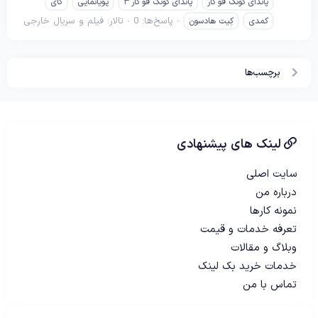
پاندای کونگ فو کار
پاندای کونگ فو کار ۳
پویانمایی
کای
پاسخ‌ها: 0
تالار:
فیلم و سریال خارجی
کمدی
کِیت هادسون
برچسب‌ها
لینک های پیشنهادی
سایت اصلی
درباره من
نمونه کارها
تعرفه خدمات و قیمت
وبلاگ و مقالات
خدمات خرید بک لینک
تماس با من