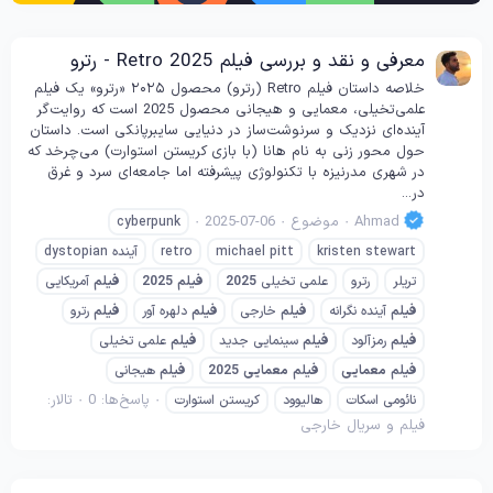
معرفی و نقد و بررسی فیلم Retro 2025 - رترو
خلاصه داستان فیلم Retro (رترو) محصول ۲۰۲۵ «رترو» یک فیلم
علمی‌تخیلی، معمایی و هیجانی محصول 2025 است که روایت‌گر
آینده‌ای نزدیک و سرنوشت‌ساز در دنیایی سایبرپانکی است. داستان
حول محور زنی به نام هانا (با بازی کریستن استوارت) می‌چرخد که
در شهری مدرنیزه با تکنولوژی پیشرفته اما جامعه‌ای سرد و غرق
در...
Ahmad
موضوع
2025-07-06
cyberpunk
kristen stewart
michael pitt
retro
آینده dystopian
تریلر
رترو
علمی تخیلی
2025
فیلم
2025
فیلم
آمریکایی
فیلم
آینده نگرانه
فیلم
خارجی
فیلم
دلهره آور
فیلم
رترو
فیلم
رمزآلود
فیلم
سینمایی جدید
فیلم
علمی تخیلی
فیلم
معمایی
فیلم
معمایی
2025
فیلم
هیجانی
پاسخ‌ها: 0
تالار:
نائومی اسکات
هالیوود
کریستن استوارت
فیلم و سریال خارجی