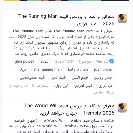
معرفی و نقد و بررسی فیلم The Running Man
2025 – مرد فراری
معرفی فیلم The Running Man 2025 فیلم The Running Man یا
«مرد فراری» یکی از مورد انتظارترین آثار سینمایی سال 2025 است
که بازسازی‌ای تازه و مدرن از رمان مشهور استیون کینگ (با نام
مستعار ریچارد باکمن) به‌شمار می‌آید. این فیلم به کارگردانی ادگار
رایت ساخته شده؛ فیلم‌سازی که با سبک بصری خاص، ریتم تند...
Ahmad
موضوع
2025-12-14
glen powell
2025
josh brolin
katy o’brian
the running man
آمریکا
جاش برولین
فیلم
اکشن
فیلم
تریلر
فیلم
علمی‌تخیلی
پاسخ‌ها: 0
تالار:
فیلم و
مرد فراری
کیتی اوبرایان
گلِن پاول
سریال خارجی
معرفی و نقد و بررسی فیلم The World Will
Tremble 2025 - جهان خواهد لرزید
خلاصه داستان فیلم The World Will Tremble (جهان خواهد
لرزید) محصول ۲۰۲۵ «The World Will Tremble» (جهان خواهد
لرزید) یک فیلم علمی‌تخیلی، اکشن و هیجانی است که به عنوان