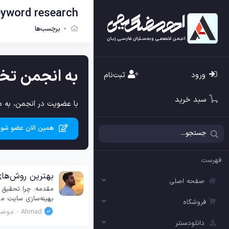
eyword research
برچسب‌ها
به انجمن تخ
ورود
ثبت‌نام
سبد خرید
با عضویت در انجمن، به م
همین الان عضو شوی
فهرست
بهترین روش‌های
صفحه اصلی
مقدمه: چرا تحقیق 
بهینه‌سازی سایت می
فروشگاه
Ahmad
موضو
دانلودسنتر