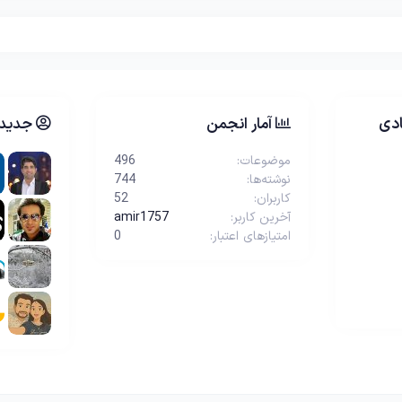
دی
آمار انجمن
جدیدت
موضوعات
496
نوشته‌ها
744
کاربران
52
آخرین کاربر
amir1757
امتیازهای اعتبار
0